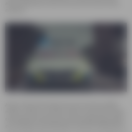
akcijas dalībvalstīs notiks 24 stundu ātruma kontroles
maratons.
Akcijas “Atļautā braukšanas ātruma kontroles nedēļa”
mērķis ir pievērst uzmanību sekām un bīstamībai, kādas
rada atļautā braukšanas ātruma pārsniegšana gan pašam
autovadītājam, gan apkārtējiem satiksmes dalībniekiem.