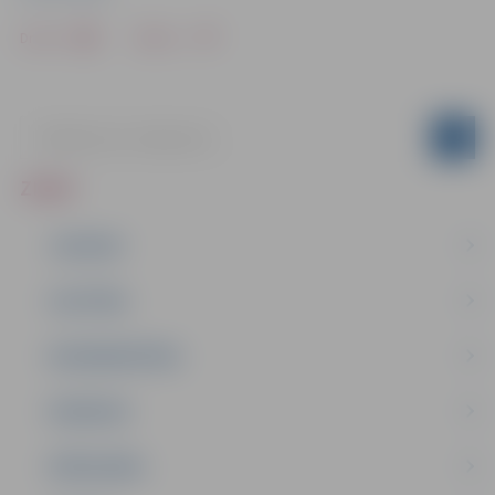
Drukāt
Dalīties
ZIŅAS
JAUNUMI
IZGLĪTĪBA
NODARBINĀTĪBA
PASĀKUMI
PAŠVALDĪBA