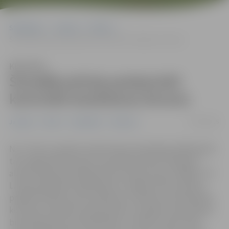
Sākumlapa
Jaunumi
Pilsēta
Šonedēļ policija pastiprināti kontrolēs braukšanas ātrumu
Klausīties
Šonedēļ policija pastiprināti
kontrolēs braukšanas ātrumu
07/04/2025
Jaunumi
Pilsēta
Sabiedrība
Satiksme
No 7. līdz 13. aprīlim visās Eiropas Savienības dalībvalstīs
tiks organizēta Eiropas ceļu policijas tīkla “Roadpol”
akcija “Atļautā braukšanas ātruma kontroles nedēļa”. Arī
Latvija piedalīsies šajā akcijā un nedēļu Valsts policija,
papildu ikdienas ceļu satiksmes noteikumu ievērošanas
kontrolei, pievērsīs pastiprinātu uzmanību tieši atļautā
braukšanas ātruma ievērošanai. Turklāt 9. aprīlī visās