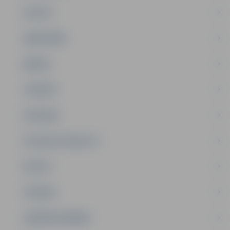
PILSĒTA
SABIEDRĪBA
ĢIMENE
JAUNIEŠI
SATIKSME
SOCIĀLAIS ATBALSTS
SPORTS
TŪRISMS
UZŅĒMĒJDARBĪBA