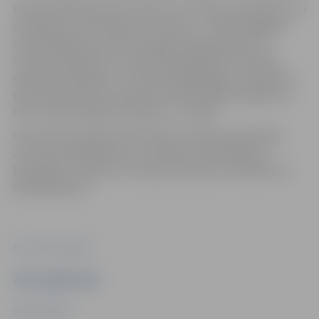
Policija ikdienā aizvien novēro, ka ir tādi autovadītāji, kuri
neapzinās, cik ļoti bīstams ir ātrums – tā pārsniegšana
autovadītājam samazina iespēju laicīgi pamanīt un
novērst bīstamību uz ceļa. 2024. gadā Valsts policijas
darbinieki fiksējuši 77 712 ātrumpārkāpējus. Savukārt ar
pārvietojamiem fotoradariem fiksēti 45 832 pārkāpumi,
bet ar stacionārajiem radariem – 231 598.
Pērn Valsts policijas darbinieki šīs akcijas laikā fiksēja
2111 ātrumpārkāpumus, savukārt ar tehniskajiem
līdzekļiem, neapturot transportlīdzekli, tika fiksēti 11
628 pārkāpumi.
Foto: Valsts policija
Ziņu sagatavoja
Valsts policija