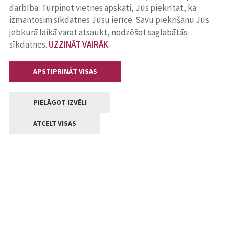
darbība. Turpinot vietnes apskati, Jūs piekrītat, ka
izmantosim sīkdatnes Jūsu ierīcē. Savu piekrišanu Jūs
jebkurā laikā varat atsaukt, nodzēšot saglabātās
sīkdatnes.
UZZINĀT VAIRĀK
.
APSTIPRINĀT VISAS
PIELĀGOT IZVĒLI
ATCELT VISAS
Kontakti