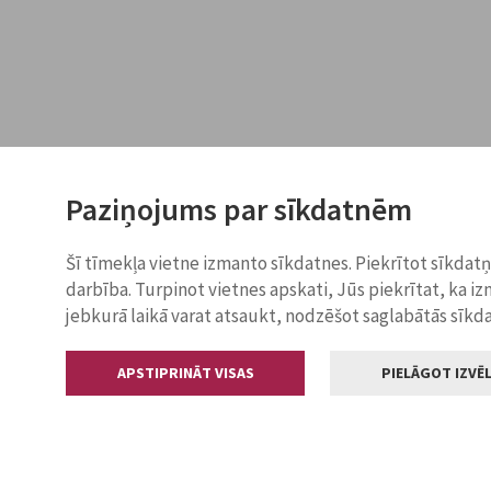
Paziņojums par sīkdatnēm
Šī tīmekļa vietne izmanto sīkdatnes. Piekrītot sīkdat
darbība. Turpinot vietnes apskati, Jūs piekrītat, ka i
jebkurā laikā varat atsaukt, nodzēšot saglabātās sīkd
APSTIPRINĀT VISAS
PIELĀGOT IZVĒL