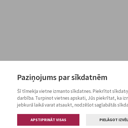
Paziņojums par sīkdatnēm
Šī tīmekļa vietne izmanto sīkdatnes. Piekrītot sīkdat
darbība. Turpinot vietnes apskati, Jūs piekrītat, ka i
jebkurā laikā varat atsaukt, nodzēšot saglabātās sīkd
APSTIPRINĀT VISAS
PIELĀGOT IZVĒL