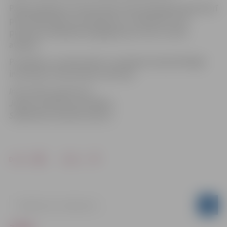
Pāreja atpakaļ no vasaras laika notiks 2012.gada 28.oktobrī
plkst.4:00 (naktī no sestdienas uz svētdienu), kad
pulksteņa rādītāji būs jāpagriež par vienu stundu
atpakaļ.
Par pāreju uz vasaras laiku un atpakaļ Latvijā atbildīgā
institūcija ir Ekonomikas ministrija.
Informācija sagatavota
Jelgavas pilsētas pašvaldības
Sabiedrisko attiecību sektorā
Drukāt
Dalīties