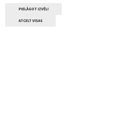
PIELĀGOT IZVĒLI
ATCELT VISAS
Kontakti
Jelgavas valstpilsētas pašvaldība
Lielā iela 11, Jelgava, LV-3001
+371 63005522
pasts@jelgava.lv
Klientu apkalpošana