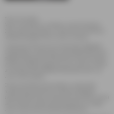
FOTO: Ivars Veiliņš
Naktī no sestdienas uz svētdienu, 25.martā pulksten
3:00, Latvijā notiks pāreja uz vasaras laiku un pulksteņa
rādītāji būs jāpagriež vienu stundu uz priekšu.
Latvijā vasaras laiks pirmo reizi tika ieviests 1981.gadā.
Latvijā pāreja uz vasaras laiku notiek šādā kārtībā: marta
pēdējā svētdienā plkst.3:00 atbilstoši otrās joslas laikam
pulksteņa rādītājus pagriež par vienu stundu uz priekšu
un attiecīgi oktobra pēdējā svētdienā plkst.4:00 – par
vienu stundu atpakaļ.
Eiropas Savienības ietvaros pāreju uz vasaras laiku
nosaka Eiropas Parlamenta un Padomes 2001.gada
19.janvāra direktīva par noteikumiem attiecībā uz vasaras
laiku. Direktīva nosaka vasaras laika sākumu un beigas
vienoti visām Eiropas Savienības dalībvalstīm.