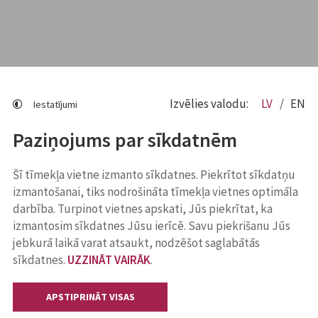
Izvēlies valodu:
LV
EN
Iestatījumi
Paziņojums par sīkdatnēm
Šī tīmekļa vietne izmanto sīkdatnes. Piekrītot sīkdatņu
izmantošanai, tiks nodrošināta tīmekļa vietnes optimāla
darbība. Turpinot vietnes apskati, Jūs piekrītat, ka
izmantosim sīkdatnes Jūsu ierīcē. Savu piekrišanu Jūs
jebkurā laikā varat atsaukt, nodzēšot saglabātās
sīkdatnes.
UZZINĀT VAIRĀK
.
APSTIPRINĀT VISAS