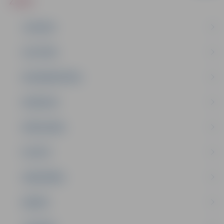
ZIŅAS
JAUNUMI
IZGLĪTĪBA
NODARBINĀTĪBA
PASĀKUMI
PAŠVALDĪBA
PILSĒTA
SABIEDRĪBA
ĢIMENE