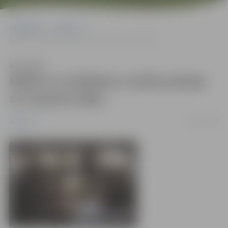
Sākumlapa
Jaunumi
Naktī uz svētdienu notiks pāreja uz vasaras laiku
Klausīties
Naktī uz svētdienu notiks pāreja
uz vasaras laiku
22/03/2012
Jaunumi