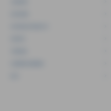
JAUNIEŠI
SATIKSME
SOCIĀLAIS ATBALSTS
SPORTS
TŪRISMS
UZŅĒMĒJDARBĪBA
NVO