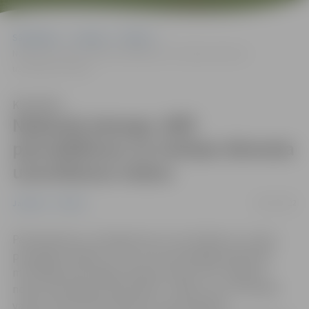
Sākumlapa
Jaunumi
Pilsēta
Nedaudz pieaugs JNĪP pārvaldīšanas un Avārijas dienesta
uzturēšanas maksa
Klausīties
Nedaudz pieaugs JNĪP
pārvaldīšanas un Avārijas dienesta
uzturēšanas maksa
28/12/2022
Jaunumi
Pilsēta
Pamatojoties uz energoresursu cenu kāpumu, strauji
pieaugošo inflāciju un to, ka no jaunā gada palielinās
minimālās darba algas slieksnis valstī, SIA “Jelgavas
nekustamā īpašuma pārvalde” (JNĪP), lai arī turpmāk
varētu nodrošināt kvalitatīvu pārvaldīšanas