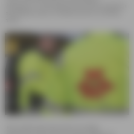
pakalpojumu, no 2023. gada janvāra nedaudz paaugstina
pārvaldīšanas maksu un Avārijas dienesta uzturēšanas
maksu.
JNĪP vadītājs Signis Rīns skaidro, ka sniegto