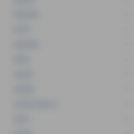
PAŠVALDĪBA
PILSĒTA
SABIEDRĪBA
ĢIMENE
JAUNIEŠI
SATIKSME
SOCIĀLAIS ATBALSTS
SPORTS
TŪRISMS