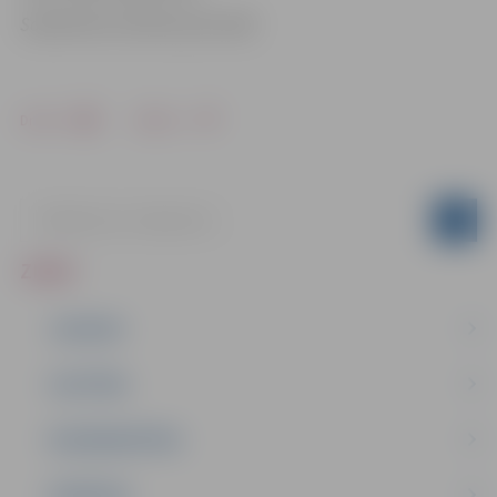
Sabiedrisko attiecību pārvaldē
Drukāt
Dalīties
ZIŅAS
JAUNUMI
IZGLĪTĪBA
NODARBINĀTĪBA
PASĀKUMI