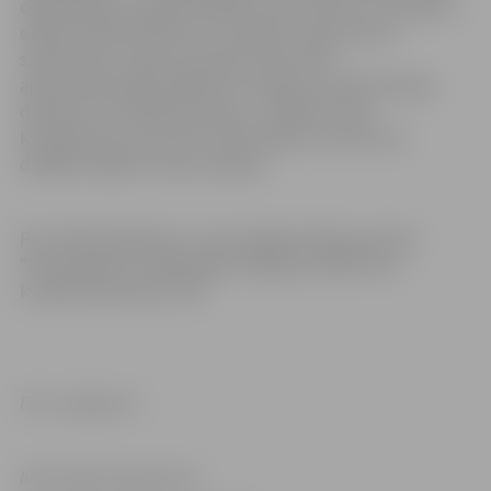
organizēšanu, grāmatvedības uzskaiti, ēku uzturēšanu,
elektroniskās sistēmas uzturēšanu, dokumentu
sakārtošanu. Tāpat no janvāra visās JNĪP
apsaimniekotajās mājās būs noteikta vienāda Avārijas
dienesta uzturēšanas maksa – 0,0295 eiro par
kvadrātmetru plus PVN. JNĪP skaidro, ka līdz šim
dažādās mājās šī maksa atšķīrās.
Pēc JNĪP aprēķiniem, no jaunā gada rēķina pozīcija
“Pārvaldīšana” palielināsies vidēji par 0,0672 eiro
kvadrātmetrā plus PVN.
Foto: Jelgava.lv
Informācija sagatavota