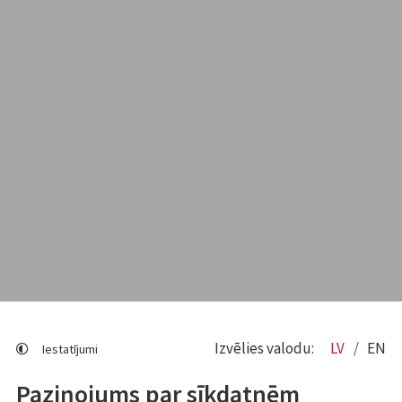
Izvēlies valodu:
LV
EN
Iestatījumi
Paziņojums par sīkdatnēm