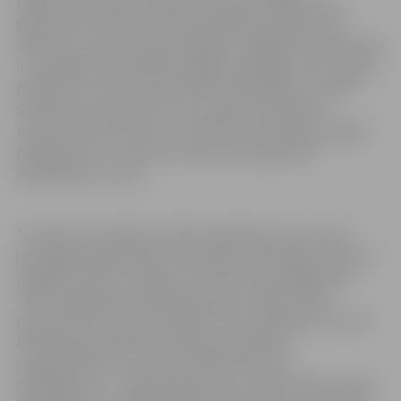
pakalpojumu cenas JNĪP nav mainījusi pēdējos trīs
gadus, taču šobrīd būtiski pieaugušas izmaksas par
elektrību, siltumu, gāzi, degvielu, tādējādi uzņēmumam
ir neiespējami nodrošināt sniegto pakalpojumu kvalitāti,
piesaistīt un noturēt kvalificētu darbaspēku, izpildīt
saistības pret klientiem un vienlaikus domāt par
uzņēmuma attīstību. Lai turpinātu nodrošināt sniegtos
pakalpojumus, uzņēmums spiests paaugstināt
pakalpojumu cenas.
“Uzņēmuma budžetu būtiski ietekmēs arī tas, ka no
jaunā gada palielināsies minimālās darba algas slieksnis,”
papildina S.Rīns, norādot, ka cenas no jaunā gada par
JNĪP sniegtajiem pakalpojumiem mainīsies divās
pozīcijās. No 0,114 uz 0,1768 eiro par kvadrātmetru plus
PVN pieaugs maksa par mājas pārvaldnieka
pakalpojumiem, kas ietver administratīvos
pakalpojumus – mājas apsekošanu, nepieciešamo darbu