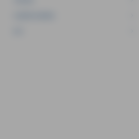
UZŅĒMĒJDARBĪBA
NVO