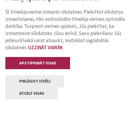
Šī tīmekļa vietne izmanto sīkdatnes. Piekrītot sīkdatņu
izmantošanai, tiks nodrošināta tīmekļa vietnes optimāla
darbība. Turpinot vietnes apskati, Jūs piekrītat, ka
izmantosim sīkdatnes Jūsu ierīcē. Savu piekrišanu Jūs
jebkurā laikā varat atsaukt, nodzēšot saglabātās
sīkdatnes.
UZZINĀT VAIRĀK
.
APSTIPRINĀT VISAS
PIELĀGOT IZVĒLI
ATCELT VISAS