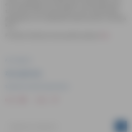
eiro. Apmeklētāji var ierasties gan ar savām slidām, gan
tās iznomāt. Slidu nomas maksa ir 2 eiro. Slidotavā par
pakalpojumu var norēķināties skaidrā naudā un ar bankas
karti.
Publiskās slidošanas seansu grafiks pieejams
Šeit.
Foto: Jelgava.lv
Ziņu sagatavoja
Sabiedrisko attiecību departaments
Drukāt
Dalīties