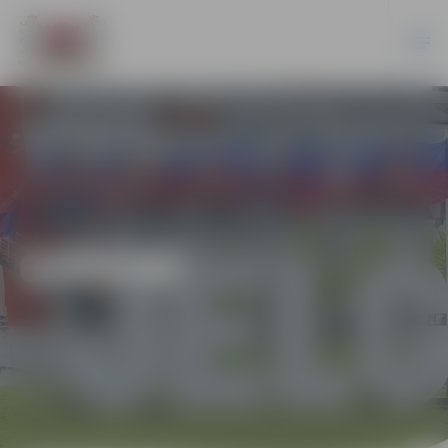
ĢIMENE