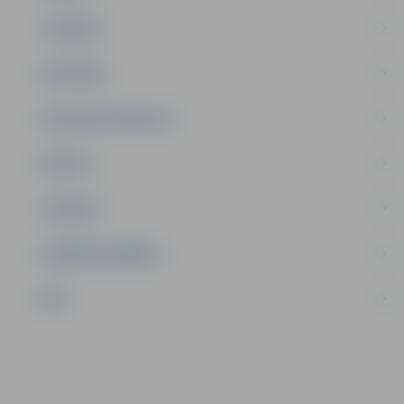
JAUNIEŠI
SATIKSME
SOCIĀLAIS ATBALSTS
SPORTS
TŪRISMS
UZŅĒMĒJDARBĪBA
NVO