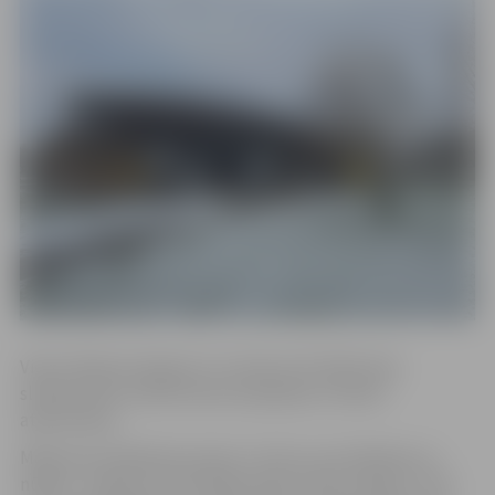
Viena slidojuma ilgums ir stunda, bet laikā starp
slidojumiem notiek laukuma apkope un ledus
atjaunošana.
Maksa par slidošanas seansu ir 4 eiro, par slidošanu ar
nūjām – 4,50 eiro, bet hokeja nūjas nomas maksa ir 1,50