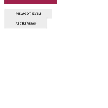
PIELĀGOT IZVĒLI
ATCELT VISAS
Kontakti
Jelgavas valstpilsētas pašvaldība
Lielā iela 11, Jelgava, LV-3001
+371 63005522
pasts@jelgava.lv