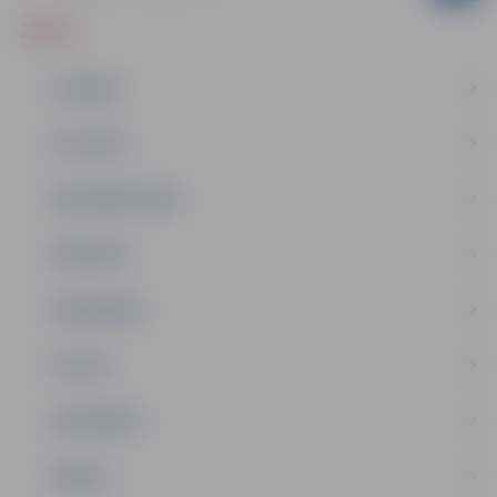
ZIŅAS
JAUNUMI
IZGLĪTĪBA
NODARBINĀTĪBA
PASĀKUMI
PAŠVALDĪBA
PILSĒTA
SABIEDRĪBA
ĢIMENE