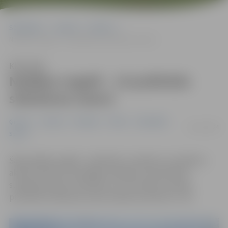
Sākumlapa
Jaunumi
Ģimene
Nedēļas nogalē – 14 publiskās slidošanas seansi
Klausīties
Nedēļas nogalē – 14 publiskās
slidošanas seansi
Ģimene
Jaunumi
Pasākumi
Pilsēta
Sabiedrība
22/11/2024
Sports
Šajā nedēļas nogalē – piektdien, sestdien un svētdien –
aktīvās atpūtas cienītājiem pieejami 14 publiskās
slidošanas seansi. Piektdien, 22. novembrī, pirmais
publiskās slidošanas seanss sāksies pulksten 17.30.