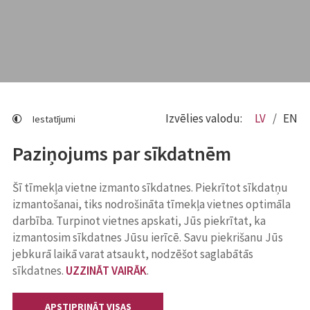
Izvēlies valodu:
LV
EN
Iestatījumi
Paziņojums par sīkdatnēm
Šī tīmekļa vietne izmanto sīkdatnes. Piekrītot sīkdatņu
izmantošanai, tiks nodrošināta tīmekļa vietnes optimāla
darbība. Turpinot vietnes apskati, Jūs piekrītat, ka
izmantosim sīkdatnes Jūsu ierīcē. Savu piekrišanu Jūs
jebkurā laikā varat atsaukt, nodzēšot saglabātās
sīkdatnes.
UZZINĀT VAIRĀK
.
APSTIPRINĀT VISAS