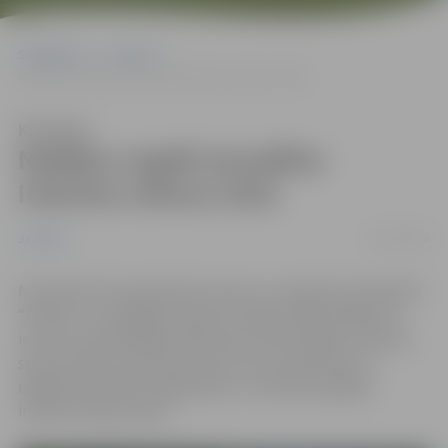
Sākumlapa
Jaunumi
Nedēļas nogalē aizvadītas Inženieru dienas 2018
Klausīties
Nedēļas nogalē aizvadītas
Inženieru dienas 2018
01/10/2018
Jaunumi
No 28. līdz 30. septembrim sporta un atpūtas kompleksā
“Rullītis” norisinājās Inženieru dienas 2018. Pasākuma
ietvaros apmeklētāji varēja sekot līdzi dažādu tehnisko
sporta veidu sacensību norisei, kā arī iepazīties ar
izglītības iestāžu piedāvājumu un darba iespējām
inženierzinātņu jomā.