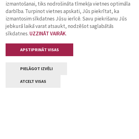
izmantošanai, tiks nodrošināta tīmekļa vietnes optimāla
darbība. Turpinot vietnes apskati, Jūs piekrītat, ka
izmantosim sīkdatnes Jūsu ierīcē. Savu piekrišanu Jūs
jebkurā laikā varat atsaukt, nodzēšot saglabātās
sīkdatnes.
UZZINĀT VAIRĀK
.
APSTIPRINĀT VISAS
PIELĀGOT IZVĒLI
ATCELT VISAS