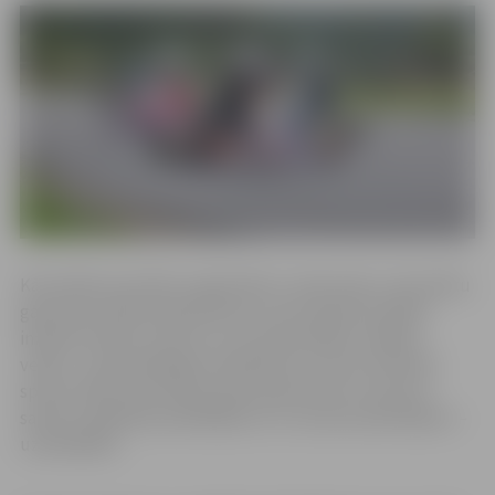
Kā norāda sacensību organizātors Jānis Kuķis, tad svētku
galvenais mērķis bija bērniem un jauniešiem parādīt
inženierzinātņu nozīmi un tas tika panākts vairākos
veidos – gan piedāvājot piedalīties un vērot tehnisko
sporta veidu sacensības, gan iepazīstinot ar šo jomu
saistītu izglītības piedāvājumu un nozares pārstāvjiem –
uzņēmējiem.