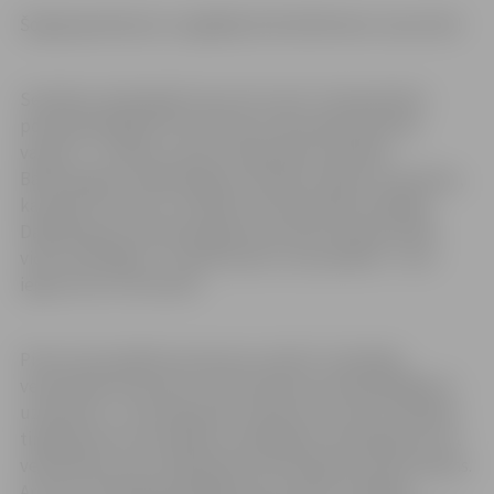
Šogad gandarījumu sagādāja lielā dalībnieku atsaucība!
Sestdien notikušajā “Isover Pro-kart” čempionāta 5.
posmā piedalījās 227 braucēji no deviņām pasaules
valstīm – Latvijas, Lietuvas, Igaunijas, Krievijas,
Baltkrievijas, Lielbritānijas, Gruzijas, Polijas un Ukrainas,
kas šajā “Pro-kart” kustībā ir ļoti ievērojams rādītājs.
Dalībniekiem tā bija iespēja sacensties starptautiskā
vidē, skatītājiem – baudīt sportu, bet pilsētai – tas ir
ieguvums no tūristiem.
Pirmo reizi pasākuma ietvaros notika “Uzņēmēju
velomobiļu brauciens”. Kopumā braucienā piedalījās 11
uzņēmumi – seši ražošanas uzņēmumi un pieci tehnikas
tirgotāji. Šīm sacensībām uzņēmējiem tika sagatavoti 11
velomobīļi, kurus dalībnieki noformēja pēc savas patikas.
Ar tiem uzņēmēji piedalījās ātruma aplī, veiklības