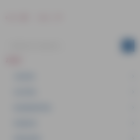
Drukāt
Dalīties
ZIŅAS
JAUNUMI
IZGLĪTĪBA
NODARBINĀTĪBA
PASĀKUMI
PAŠVALDĪBA