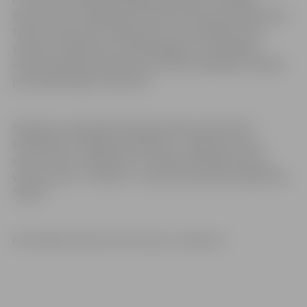
braucienos un dragreisā. Paralēli braucienam dalībnieku
teltīs interesentus izglītoja par viņu darbības jomu,
sniedzot priekšstatu, kā paši apgūst un kā pielieto
inženierzinātnes ikdienā, kā arī darba ņēmējiem stāstīja
par piedāvātajām vakancēm.
Pasākumu organizēja biedrība “Mehu absolventi”
sadarbībā ar Jelgavas pašvaldību, Jelgavas Sporta
servisa centru, biedrību “Jaunatnes tehnisko sporta
veidu centrs”, “ProKart” un ceļu būvniecības sabiedrību
“Igate”.
Informācija: Sporta servisa centrs, mehiem.lv