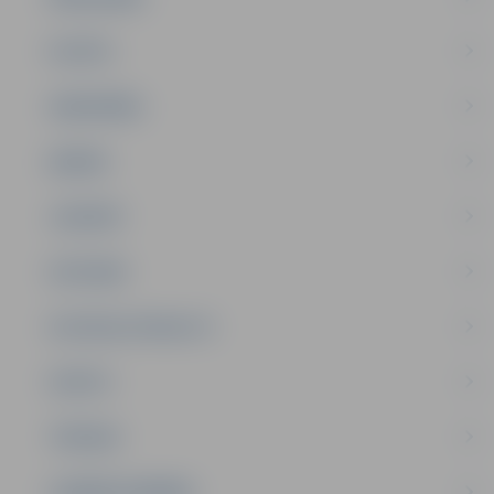
PILSĒTA
SABIEDRĪBA
ĢIMENE
JAUNIEŠI
SATIKSME
SOCIĀLAIS ATBALSTS
SPORTS
TŪRISMS
UZŅĒMĒJDARBĪBA