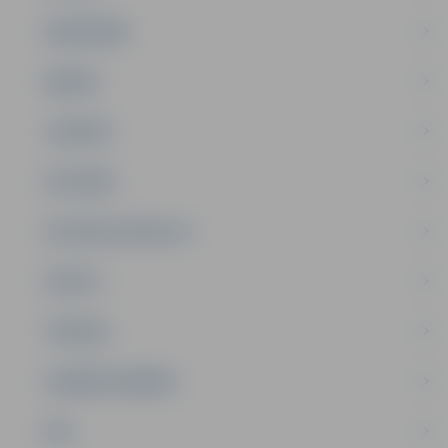
SABIEDRĪBA
ĢIMENE
JAUNIEŠI
SATIKSME
SOCIĀLAIS ATBALSTS
SPORTS
TŪRISMS
UZŅĒMĒJDARBĪBA
NVO