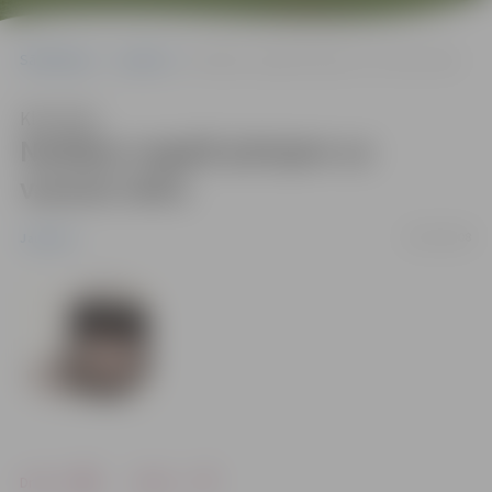
Sākumlapa
Jaunumi
Nedēļas nogalē pārejam uz vasaras laiku
Klausīties
Nedēļas nogalē pārejam uz
vasaras laiku
28/03/2008
Jaunumi
Drukāt
Dalīties