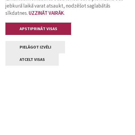
jebkurā laikā varat atsaukt, nodzēšot saglabātās
sīkdatnes.
UZZINĀT VAIRĀK
.
APSTIPRINĀT VISAS
PIELĀGOT IZVĒLI
ATCELT VISAS
Kontakti
Jelgavas valstpilsētas pašvaldība