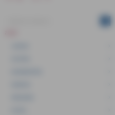
ZIŅAS
JAUNUMI
IZGLĪTĪBA
NODARBINĀTĪBA
PASĀKUMI
PAŠVALDĪBA
PILSĒTA