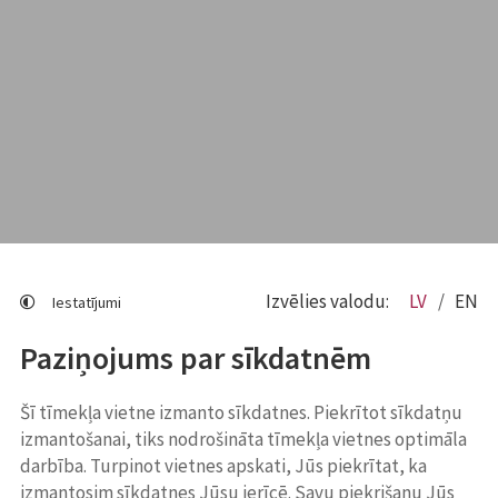
Izvēlies valodu:
LV
EN
Iestatījumi
Paziņojums par sīkdatnēm
Šī tīmekļa vietne izmanto sīkdatnes. Piekrītot sīkdatņu
izmantošanai, tiks nodrošināta tīmekļa vietnes optimāla
darbība. Turpinot vietnes apskati, Jūs piekrītat, ka
izmantosim sīkdatnes Jūsu ierīcē. Savu piekrišanu Jūs