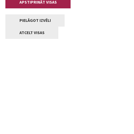
APSTIPRINĀT VISAS
PIELĀGOT IZVĒLI
ATCELT VISAS
Kontakti
Jelgavas valstpilsētas pašvaldība
Lielā iela 11, Jelgava, LV-3001
+371 63005522
pasts@jelgava.lv