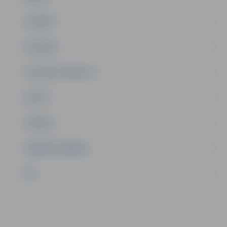
JAUNIEŠI
SATIKSME
SOCIĀLAIS ATBALSTS
SPORTS
TŪRISMS
UZŅĒMĒJDARBĪBA
NVO