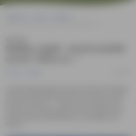
Sākumlapa
Jaunumi
Pasākumi
Nedēļas nogalē – pirmā muzikālā saruna “Vakars ar…”
Klausīties
Nedēļas nogalē – pirmā muzikālā
saruna “Vakars ar…”
21/01/2022
Jaunumi
Pasākumi
Jau šajā nedēļas nogalē, 23. janvārī, pulksten 16 Jelgavas
kultūras nama Mazajā zālē interesenti aicināti uz pirmo
jaunā cikla “Vakars ar…” tikšanos, kas būs īpaši veltīts
mūzikas instrumentam ģitārai. Šoreiz muzikāla saruna
kopā ar ģitāristu Endiju Rožkalnu un dziedātāju Jāni
Kurševu.