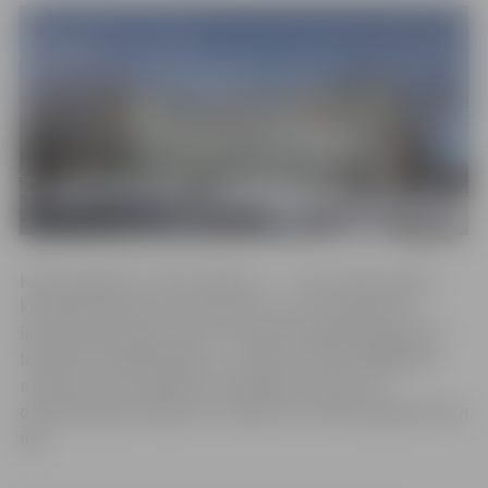
Katra pasākumu cikla “Vakars ar…” saruna tiks veltīta
konkrētai tēmai vai notikumam, ar kuru plašāk tiks
iepazīstināti vakara viesi. 23. janvāra pasākumā galvenā
lomā tiks atvēlēta ģitārai – vienam no populārākajiem
mūzikas instrumentiem mūsdienās, kas ar savu
daudzpusīgo skanējumu ir apbūrusi cilvēkus gadsimtiem
ilgi.