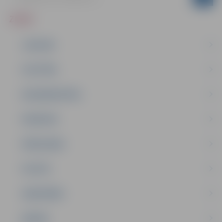
ZIŅAS
JAUNUMI
IZGLĪTĪBA
NODARBINĀTĪBA
PASĀKUMI
PAŠVALDĪBA
PILSĒTA
SABIEDRĪBA
ĢIMENE