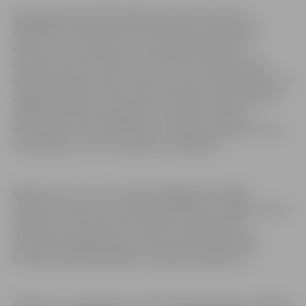
Vakara gaitā melodiski ģitāras skaņdarbi mīsies ar
dažādiem interesantiem faktiem par tās tapšanu un
vēsturi. Par muzikālo saturu parūpēsies ģitārists
E.Rožkalns, kā arī “Bērnu un jauniešu mūzikas kluba”
bijušie audzēkņi Paulis Straume un Artūrs Dāvis Ābele un
Jelgavas Mūzikas vidusskolas audzēknis Dāvis Dzintars.
Ģitāras skanējumu papildinās J.Kurševa vokāls ar
dziesmām no Franča Šūberta, Frederiko Garsijas Lorkas,
Jāņa Mediņa un citu komponistu daiļrades.
Biļetes cena – 6 eiro un tās ir iegādājamas “Biļešu
paradīze” kasēs un www.bilesuparadize.lv. Biļešu skaits ir
ierobežots. Pasākuma viesi vakaru pavadīs ērtās
sēdvietās pie galdiņiem kultūras nama Mazajā zālē,
ievērojot epidemioloģiskos drošības pasākumus.
Pasākumu apmeklējot, jāuzrāda sadarbspējīgs sertifikāts