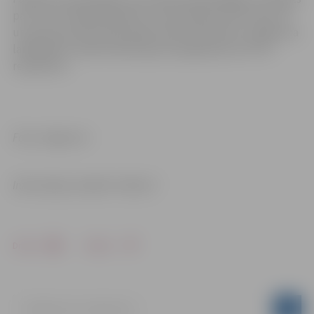
par Covid-19 pārslimošanu vai vakcināciju pret Covid-19
un personas identitāti apliecinošs dokuments. Pasākuma
laikā jālieto medicīniskā sejas aizsargmaska vai FFP2
respirators.
Foto: Jelgava.lv
Informācija: iestāde “Kultūra”
Drukāt
Dalīties