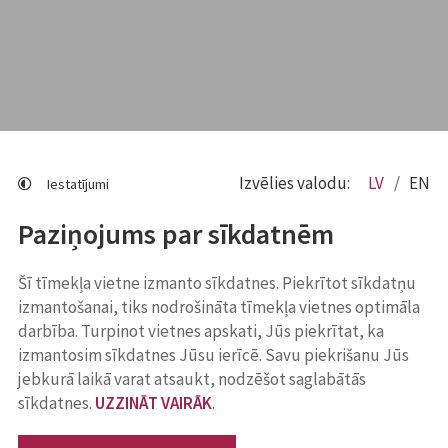
Izvēlies valodu:
LV
EN
Iestatījumi
Paziņojums par sīkdatnēm
Šī tīmekļa vietne izmanto sīkdatnes. Piekrītot sīkdatņu
izmantošanai, tiks nodrošināta tīmekļa vietnes optimāla
darbība. Turpinot vietnes apskati, Jūs piekrītat, ka
izmantosim sīkdatnes Jūsu ierīcē. Savu piekrišanu Jūs
jebkurā laikā varat atsaukt, nodzēšot saglabātās
sīkdatnes.
UZZINĀT VAIRĀK
.