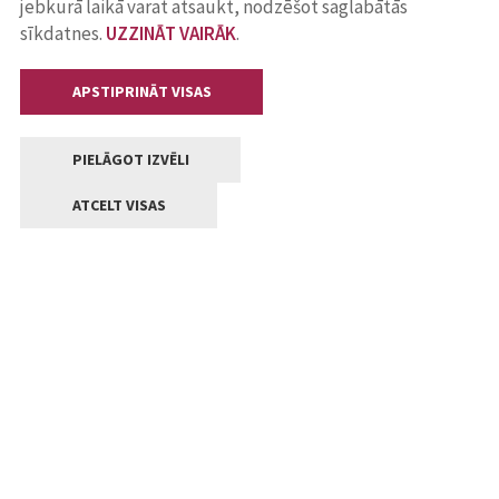
jebkurā laikā varat atsaukt, nodzēšot saglabātās
sīkdatnes.
UZZINĀT VAIRĀK
.
APSTIPRINĀT VISAS
PIELĀGOT IZVĒLI
ATCELT VISAS
Kontakti
Jelgavas valstpilsētas pašvaldība
Lielā iela 11, Jelgava, LV-3001