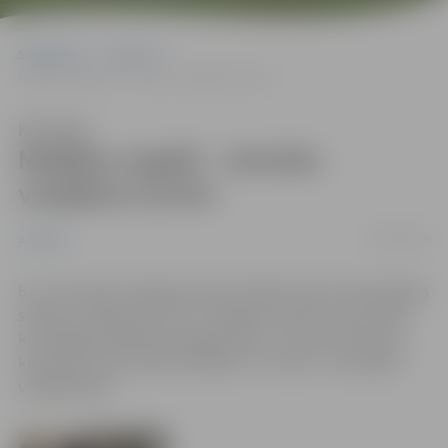
Sākumlapa
Jaunumi
Nedēļas nogalē – sieviešu volejbola turnīrs
Klausīties
Nedēļas nogalē – sieviešu
volejbola turnīrs
06/10/2016
Jaunumi
8. un 9. oktobrī Jelgavas Sporta hallē notiks tradicionālais
sieviešu volejbola turnīrs “Jelgavas domes kauss 2016”,
kurā šogad piedalīsies jelgavnieces, Lietuvas “Kaunas”
komanda, sporta klubs “Babīte” un Tartu “TU/Eeden”
volejbolistes.