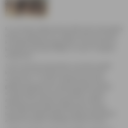
8. un 9. oktobrī Jelgavas Sporta hallē notiks tradicionālais
sieviešu volejbola turnīrs “Jelgavas domes kauss 2016”,
kurā šogad piedalīsies jelgavnieces, Lietuvas “Kaunas”
komanda, sporta klubs “Babīte” un Tartu “TU/Eeden”
volejbolistes.
Turnīrs notiks pēc apļa sistēmas, komandas izspēlēs
katra ar katru vienu spēli, četrus setus, par katru
uzvarēto setu – 1 punkts. Vienāda punktu skaita
gadījumā augstāku vietu ieņems komanda ar lielāku
uzvarēto spēļu skaitu; ja arī šis rādītājs ir vienāds,
augstāku vietu ieņems komanda, kas uzvarējusi
savstarpējo spēli. Spēles paralēli notiks uz diviem
laukumiem. Volejbola spēles cienītāji aicināti klātienē
atbalstīt komandas, skatītājiem ieeja bez maksas.