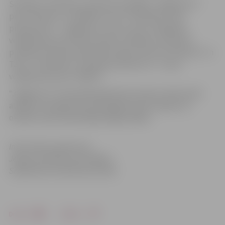
Sestdien, 8.oktobrī, pulksten 16 spēlēs “Jelgava/LU”
pret “Kaunas” un “Babīte” pret “TU/Eeden”, bet
pulksten 18 – “Jelgava/LU” pret Tartu un Babītes
volejbolistes pret lietuvietēm. Svētdien, 9.oktobrī,
pulksten 10 savā starpā sacentīsies Lietuvas “Kaunas” un
Tartu “TU/Eeden”, savukārt pulksten 12 – mūsu
volejbolistes pret “Babīti”.
“Jelgava/LU” komandas galvenais treneris Jānis Leitis
atklāj, ka volejbola sezona jelgavniecēm sāksies 15.
oktobrī, kad notiks Baltijas līgas spēles.
Informācija sagatavota
Jelgavas pilsētas pašvaldības
Sabiedrisko attiecību pārvaldē
Drukāt
Dalīties