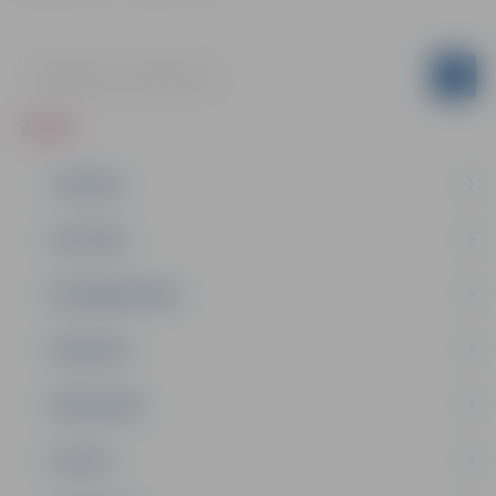
ZIŅAS
JAUNUMI
IZGLĪTĪBA
NODARBINĀTĪBA
PASĀKUMI
PAŠVALDĪBA
PILSĒTA