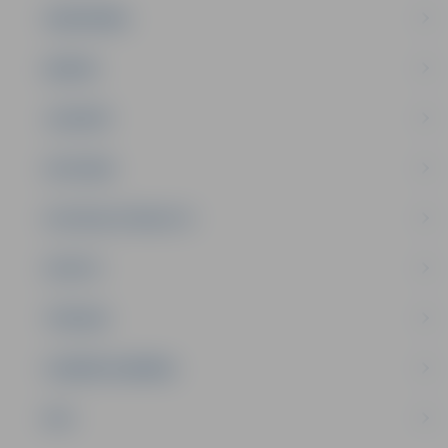
SABIEDRĪBA
ĢIMENE
JAUNIEŠI
SATIKSME
SOCIĀLAIS ATBALSTS
SPORTS
TŪRISMS
UZŅĒMĒJDARBĪBA
NVO