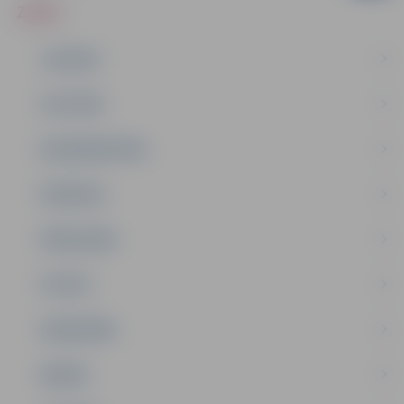
ZIŅAS
JAUNUMI
IZGLĪTĪBA
NODARBINĀTĪBA
PASĀKUMI
PAŠVALDĪBA
PILSĒTA
SABIEDRĪBA
ĢIMENE