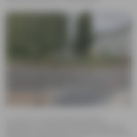
2., 12., 12a., 13., 14. un 14.a maršruta autobusu
pasažieriem, kuri ikdienā izmanto autobusu pieturu “4.
sākumskola”, lūgums doties uz tuvāko autobusu pieturu