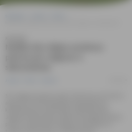
Sākumlapa
Jaunumi
Pilsēta
Nedēļu būs slēgta autobusu pietura pie Jelgavas 4. sākumskolas
Klausīties
Nedēļu būs slēgta autobusu
pietura pie Jelgavas 4.
sākumskolas
13/08/2024
Jaunumi
Pilsēta
Satiksme
SIA ”Jelgavas autobusu parks” informē, ka no 15. līdz 22.
augustam, lai veiktu garantijas bruģa seguma un
kanalizācijas aku remontdarbus stāvlaukumā pie
Jelgavas 4. sākumskolas, atkārtoti tiks slēgta autobusu
pietura “4. sākumskola”. Pasažieri aicināti doties uz
tuvāko autobusa pieturu “Grēbnera parks”.