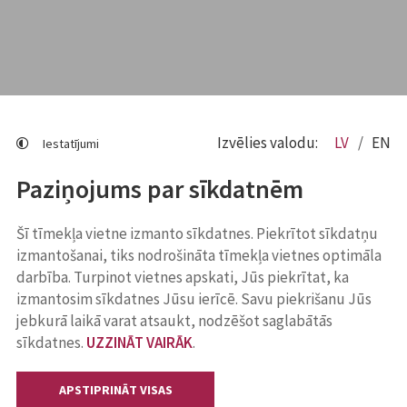
Izvēlies valodu:
LV
EN
Iestatījumi
Paziņojums par sīkdatnēm
Šī tīmekļa vietne izmanto sīkdatnes. Piekrītot sīkdatņu
izmantošanai, tiks nodrošināta tīmekļa vietnes optimāla
darbība. Turpinot vietnes apskati, Jūs piekrītat, ka
izmantosim sīkdatnes Jūsu ierīcē. Savu piekrišanu Jūs
jebkurā laikā varat atsaukt, nodzēšot saglabātās
sīkdatnes.
UZZINĀT VAIRĀK
.
APSTIPRINĀT VISAS