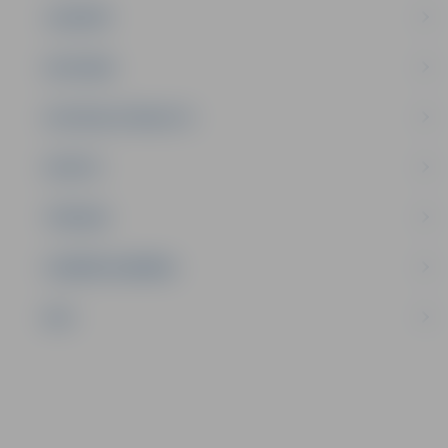
JAUNIEŠI
SATIKSME
SOCIĀLAIS ATBALSTS
SPORTS
TŪRISMS
UZŅĒMĒJDARBĪBA
NVO