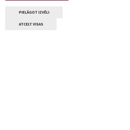
PIELĀGOT IZVĒLI
ATCELT VISAS
Kontakti
Jelgavas valstpilsētas pašvaldība
Lielā iela 11, Jelgava, LV-3001
+371 63005522
pasts@jelgava.lv