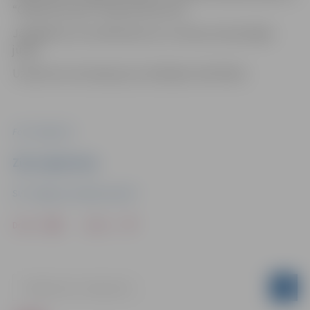
“Grēbnera parks” Rūpniecības ielā.
Jāatgādina, ka minētā pietura uz laiku jau bija slēgta
jūlijā.
Uzņēmums atvainojas par radītajām neērtībām.
Foto: Jelgava.lv
Ziņu sagatavoja
SIA “Jelgavas autobusu parks”
Drukāt
Dalīties