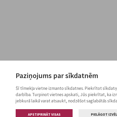
Paziņojums par sīkdatnēm
Šī tīmekļa vietne izmanto sīkdatnes. Piekrītot sīkdat
darbība. Turpinot vietnes apskati, Jūs piekrītat, ka i
jebkurā laikā varat atsaukt, nodzēšot saglabātās sīkd
APSTIPRINĀT VISAS
PIELĀGOT IZVĒL