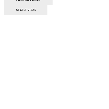
ATCELT VISAS
Kontakti
Jelgavas valstpilsētas pašvaldība
Lielā iela 11, Jelgava, LV-3001
+371 63005522
pasts@jelgava.lv
Klientu apkalpošana