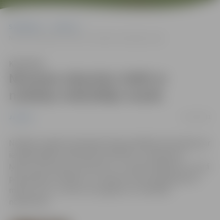
Sākumlapa
Jaunumi
Nevaram atļauties riskēt ar nodokļu maksātāju naudu
Klausīties
Nevaram atļauties riskēt ar
nodokļu maksātāju naudu
14/12/2011
Jaunumi
Nedēļas nogalē publiskajā telpā parādījās informācija par
iespējamajām problēmām saistībā ar „Swedbank”.
Ņemot vērā neseno pieredzi ar „Latvijas Krājbanku”, kurā
pašvaldības iestādes un uzņēmumi pazaudēja gandrīz
miljonu latu, uztvēru šos signālus ar vislielāko
nopietnību.