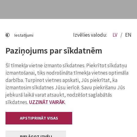
Izvēlies valodu:
LV
EN
Iestatījumi
Paziņojums par sīkdatnēm
Šī tīmekļa vietne izmanto sīkdatnes. Piekrītot sīkdatņu
izmantošanai, tiks nodrošināta tīmekļa vietnes optimāla
darbība. Turpinot vietnes apskati, Jūs piekrītat, ka
izmantosim sīkdatnes Jūsu ierīcē. Savu piekrišanu Jūs
jebkurā laikā varat atsaukt, nodzēšot saglabātās
sīkdatnes.
UZZINĀT VAIRĀK
.
APSTIPRINĀT VISAS
PIELĀGOT IZVĒLI