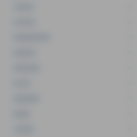
JAUNUMI
IZGLĪTĪBA
NODARBINĀTĪBA
PASĀKUMI
PAŠVALDĪBA
PILSĒTA
SABIEDRĪBA
ĢIMENE
JAUNIEŠI