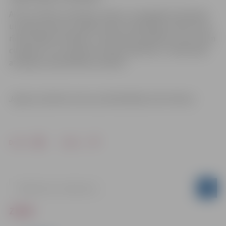
Aicinu Finanšu ministriju, banku uzraugošās institūcijas
un pašas komercizstādes daudz nopietnāk izvērtēt savu
rīcību šādās situācijās, uzņemoties atbildību arī par tiem
cilvēkiem, kuri saņemot sociālo palīdzību ir tiešā veidā
atkarīgi no pašvaldības budžeta.
Jelgavas pilsētas domes priekšsēdētājs Andris Rāviņš
Drukāt
Dalīties
ZIŅAS