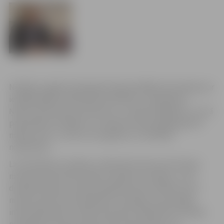
Nedēļas nogalē publiskajā telpā parādījās informācija par
iespējamajām problēmām saistībā ar „Swedbank”.
Ņemot vērā neseno pieredzi ar „Latvijas Krājbanku”, kurā
pašvaldības iestādes un uzņēmumi pazaudēja gandrīz
miljonu latu, uztvēru šos signālus ar vislielāko
nopietnību.
Lai noskaidrotu detaļas, telefoniski vērsos pie finanšu
ministra Andra Vilka, lūdzot skaidrot situāciju, uz ko
diemžēl saņēmu samērā nepārliecinošu atbildi, proti –
ministrs pats neko paskaidrot nevarēja, viņa vienīgā
informācija bija no ziņām internetā. Tajā brīdī tas nebija