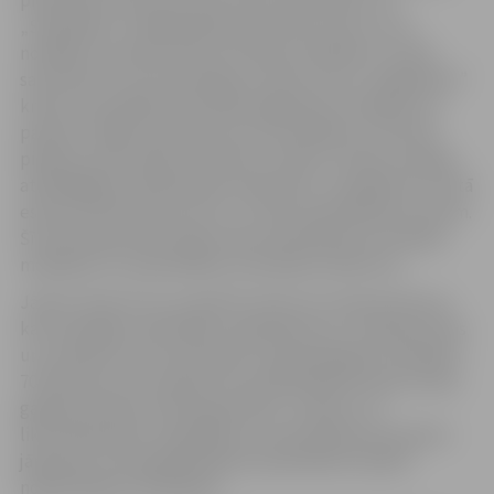
pietiekami, lai justos droši. Pēc brīža saņēmu arī
„Swedbank” vadītāja Māra Mančinska zvanu, kurš
norādīja, ka bankai neesot finanšu problēmas. Tomēr
satraukumu tas nemazināja, jo dienu pirms „Krājbankas”
kraha, tās vadītājs tieši tāpat apgalvoja, ka bažām nav
pamata. Tādēļ uzskatīju par savu pienākumu rīkoties
pilsētas iedzīvotāju interesēs un lūdzu Finanšu nodaļas
atbildīgajiem darbiniekiem pārskaitīt „Swedbank” kontā
esošos 134 tūkstošus latu uz citiem pašvaldības kontiem.
Šī nauda bija iedzīvotāju nekustamā īpašuma nodokļa
maksājumi un pašvaldības nenodokļu ieņēmumi.
Jāņem vērā arī tas, ka šobrīd valstī nav neviena likuma,
kas aizsargātu pašvaldību noguldījumus. Privātpersonas
un uzņēmumi var pretendēt uz garantētajām izmaksām
70 tūkstošu latu apmērā, bet pašvaldībām banku kraha
gadījumā nekas netiek garantēts. Uzskatu, ka
likumdošanā par noguldījumu aizsardzības principiem
jāparedz arī aizsargmehānismi pašvaldību bankās
noguldītajiem līdzekļiem.