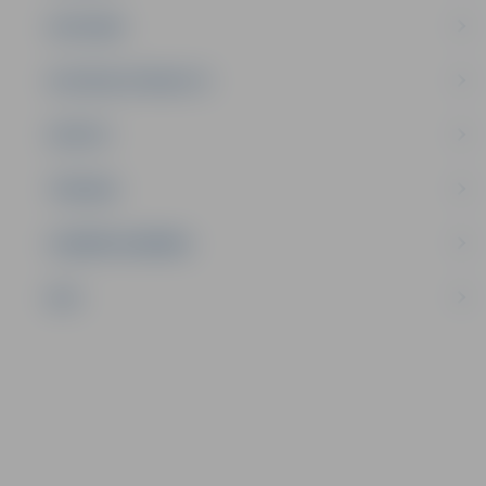
SATIKSME
SOCIĀLAIS ATBALSTS
SPORTS
TŪRISMS
UZŅĒMĒJDARBĪBA
NVO