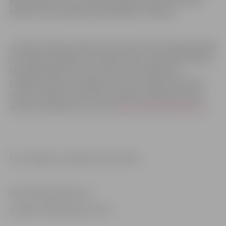
kāds elements, ko es pati pievienoju, kam ne vienmēr
piekrita mana mākslas pasniedzēja”, tā Nikola.
Jauniešu hobiju izstāžu cikla ietvaros tiek sniegta iespēja
jauniešiem parādīt savu hobiju citiem, saņemot atbalstu
tās organizēšanā. Tās var būt skices, karikatūras,
zīmējumi, gleznas batikojumi vai citi hobija izpausmes
veidi. Lai saņemtu atbalstu izstādes rīkošanā, jaunieši
aicināti sazināties pa e-pastu
jelena.grisle@sc.jelgava.lv
.
Foto: Jelgavas Jauniešu centra arhīvs
Informācija sagatavota
Iestādē “Sabiedriskais centrs”