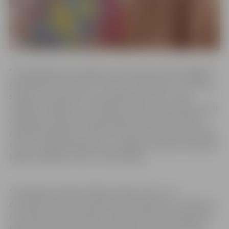
“Es sāku gleznot trīs gadu vecumā, kad, dzīvoju Rīgā un
apmeklēju bērnudārzu. Pēc tam, bieži devos uz mākslas
studiju, lai uzlabotu savas mākslas prasmes. Savai
izstādei izvēlējos savus mīļākos darbus, kas parāda manu
zīmēšanas prasmju izaugsmi gadu laikā. Savos darbos
nebaidos kļūdīties un kaut ko izdzēst. Mani darbi parāda
to, ka, laika gaitā kļūdoties, iespējams iemācies tās pašas
kļūdas nepieļaut atkal”, stāsta Nikola.
“Savās gleznās bieži attēloju dabas skatus, vai
dzīvniekus, jo es tos apbrīnoju. Katra glezna ir unikāla, jo
es nekad pilnībā nesekoju noteikumiem, katrā gleznā ir