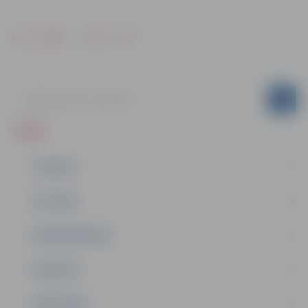
Drukāt
Dalīties
ZIŅAS
JAUNUMI
IZGLĪTĪBA
NODARBINĀTĪBA
PASĀKUMI
PAŠVALDĪBA