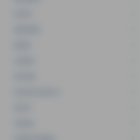
PILSĒTA
SABIEDRĪBA
ĢIMENE
JAUNIEŠI
SATIKSME
SOCIĀLAIS ATBALSTS
SPORTS
TŪRISMS
UZŅĒMĒJDARBĪBA