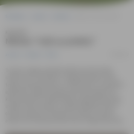
Sākumlapa
Jaunumi
Pasākumi
Nikolas “Ceļš uz priekšu”
Klausīties
Nikolas “Ceļš uz priekšu”
30/09/2022
Jaunumi
Pasākumi
Pilsēta
Turpinot Jelgavas pilsētā aizsākto jauniešu hobiju
izstāžu ciklu “YouthStyle”, Jelgavas jauniešu centra
telpās, Skolotāju ielā 8, no 3. oktobra līdz 3. novembrim
apskatāma Jelgavas Spīdolas Valsts ģimnāzijas 8. IB
klases skolnieces, Nikolas Milleres, gleznošanas darbu
izstāde “Ceļš uz priekšu”. Izstādes atklāšana notiks 3.
oktobrī pulksten 15. Parādīt savu hobiju un saņemt
atbalstu tās rīkošanā aicināts ikviens Jelgavas jaunietis.