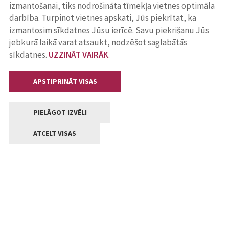
izmantošanai, tiks nodrošināta tīmekļa vietnes optimāla
darbība. Turpinot vietnes apskati, Jūs piekrītat, ka
izmantosim sīkdatnes Jūsu ierīcē. Savu piekrišanu Jūs
jebkurā laikā varat atsaukt, nodzēšot saglabātās
sīkdatnes.
UZZINĀT VAIRĀK
.
APSTIPRINĀT VISAS
PIELĀGOT IZVĒLI
ATCELT VISAS