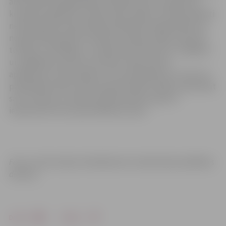
ārsta palīdze
Inese Joze
. Šo apbalvojumu piešķir par
konkrētos gadījumos apliecinātu augstu profesionalitāti
neatliekamās medicīniskās palīdzības organizēšanā vai
nodrošināšanā īpaši kritiskās situācijās, spējot pieņemt
tūlītējus, atbildīgus un atbilstošus lēmumus, lai glābtu
un saglabātu pacientu dzīvības. Šajā reizē šis
apbalvojums tika piešķirts arī par ieguldījumu Covid-19
pandēmijas laikā, stiprinot gan dienesta spēju nodrošināt
savu funkciju un darba nepārtrauktību, gan arī
iesaistoties krīzes pārvarēšanā nozarē.
Foto un informācija: Neatliekamās medicīniskās palīdzības
dienests
Drukāt
Dalīties