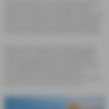
Sakot paldies par darbu un cildinot veikumu, apbalvoti
dienesta darbinieki, kuri īpaši sarežģītās situācijās
paveikuši visu iespējamo un neiespējamo, glābjot cilvēku
dzīvības, kā arī darbinieki, kuri ikdienā un daudzu gadu
garumā savas zināšanas un enerģiju pašaizliedzīgi velta
dienestam. Apbalvojumi pasniegti vairākās nominācijās.
Apbalvojumu “Par ieguldījumu” saņēmusi Zemgales
reģionālā centra vadītāja vietniece
Ilona Indriksone
(attēlā) un Zemgales reģionālā centra galvenā ārsta
palīdze
Līga Reveliņa
(attēlā). Šo apbalvojumu piešķir
par nozīmīgu ieguldījumu dienesta darbības
pilnveidošanā. Tas var būt gan atsevišķs izcils darbs, gan
ilgstoša uz dienesta pilnveidi vērsta darbība.