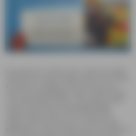
Bet apbalvojumu “Atzinības raksts” saņēmusi Zemgales
reģionālā centra Jelgavas brigāžu atbalsta centra vecākā
ārsta palīdze un brigādes otrā ārstniecības persona-
medicīnas māsa
Arta Beneža
, Jelgavas brigāžu atbalsta
centra NMP brigādes vadītāja – ārste, sagatavota NMP
sniegšanai (NM rezidente)
Laura Stepiņa-Vilde
,
Jelgavas brigāžu atbalsta centra ārsta speciālista
brigādes otrā ārstniecības persona – NM ārsta palīgs
Andris Volfs
un Jelgavas brigāžu atbalsta centra galvenā