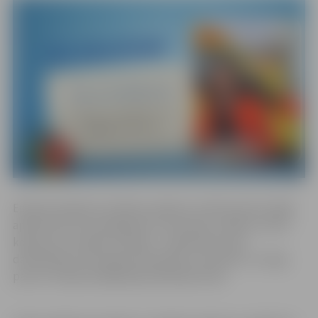
Epidemioloģisko drošības pasākumu dēļ ierastā svinīgā
apbalvojumu pasniegšanas ceremonija, sanākot visiem
kopā, jau otro gadu izpalika – apbalvojumi pie
darbiniekiem aizceļoja individuāli, jo atzinību ir svarīgi
paust arī šajā sarežģītajā pandēmijas laikā.