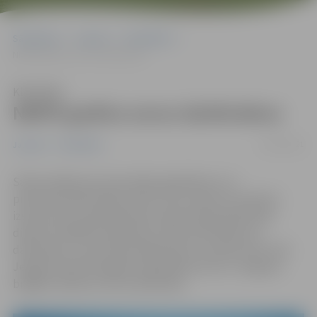
Sākumlapa
Jaunumi
Sabiedrība
NMPD godina savus darbiniekus
Klausīties
NMPD godina savus darbiniekus
28/12/2021
Jaunumi
Sabiedrība
Sakot paldies par personīgo ieguldījumu un
profesionalitāti darbā, kā arī izcilu veikumu kritiskos
izsaukumos, Neatliekamās medicīniskās palīdzības
dienests (NMPD) apbalvojis vairāk nekā 100 savus
darbiniekus visā Latvijā. Apbalvojumu saņēmuši arī seši
Jelgavā esošā Zemgales reģionālā centra un Jelgavas
brigāžu atbalsta centra darbinieki.