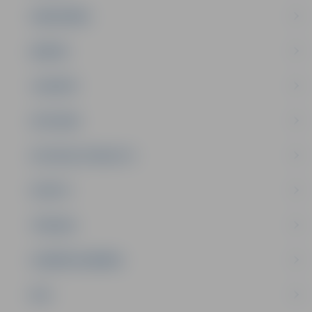
SABIEDRĪBA
ĢIMENE
JAUNIEŠI
SATIKSME
SOCIĀLAIS ATBALSTS
SPORTS
TŪRISMS
UZŅĒMĒJDARBĪBA
NVO