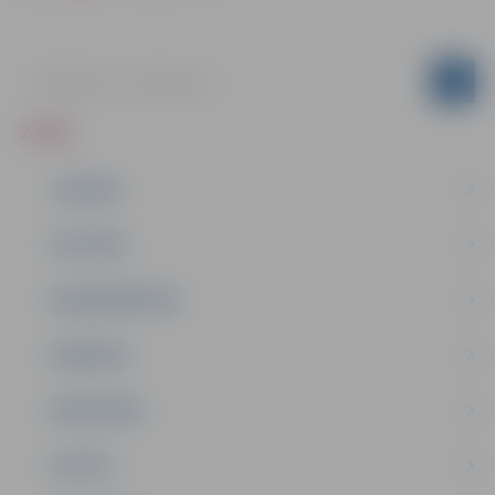
ZIŅAS
JAUNUMI
IZGLĪTĪBA
NODARBINĀTĪBA
PASĀKUMI
PAŠVALDĪBA
PILSĒTA