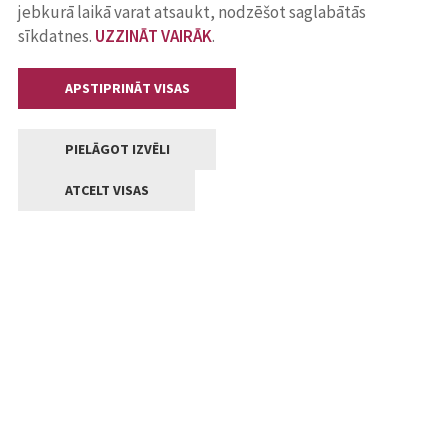
jebkurā laikā varat atsaukt, nodzēšot saglabātās
sīkdatnes.
UZZINĀT VAIRĀK
.
APSTIPRINĀT VISAS
PIELĀGOT IZVĒLI
ATCELT VISAS
Kontakti
Jelgavas valstpilsētas pašvaldība