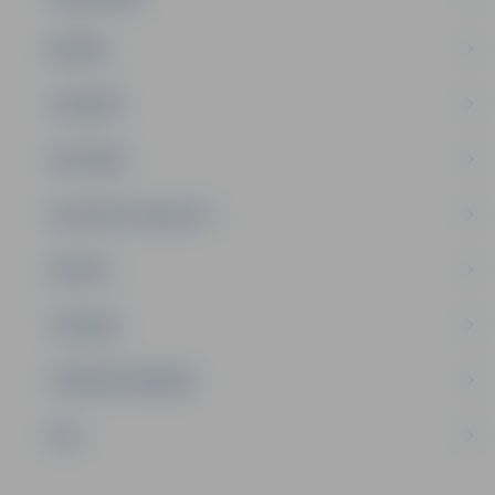
ĢIMENE
JAUNIEŠI
SATIKSME
SOCIĀLAIS ATBALSTS
SPORTS
TŪRISMS
UZŅĒMĒJDARBĪBA
NVO