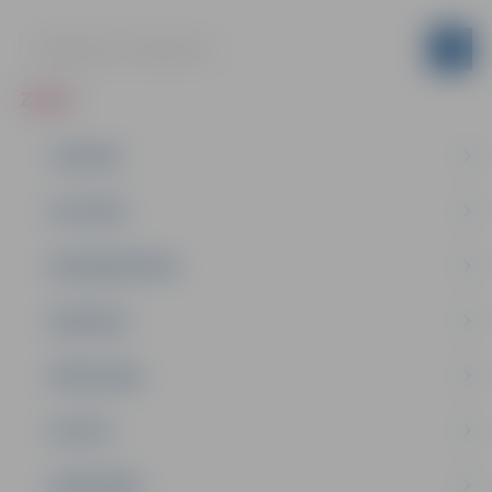
ZIŅAS
JAUNUMI
IZGLĪTĪBA
NODARBINĀTĪBA
PASĀKUMI
PAŠVALDĪBA
PILSĒTA
SABIEDRĪBA