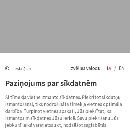
Izvēlies valodu:
LV
EN
Iestatījumi
Paziņojums par sīkdatnēm
Šī tīmekļa vietne izmanto sīkdatnes. Piekrītot sīkdatņu
izmantošanai, tiks nodrošināta tīmekļa vietnes optimāla
darbība. Turpinot vietnes apskati, Jūs piekrītat, ka
izmantosim sīkdatnes Jūsu ierīcē. Savu piekrišanu Jūs
jebkurā laikā varat atsaukt, nodzēšot saglabātās