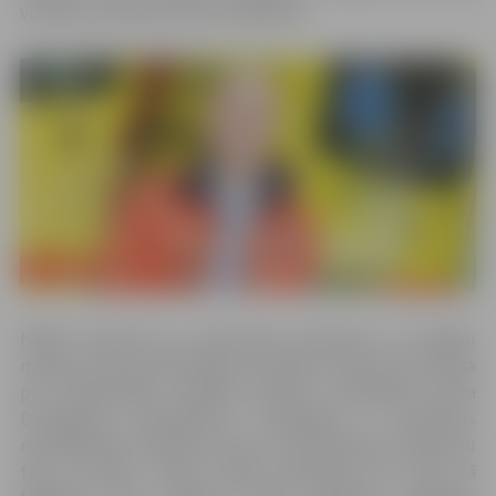
vietnieci izraudzīta Ilona Indriksone.
NMPD informē ka, pateicoties pieredzei un brigāžu
mediķu vidū iemantotajai autoritātei, konkursa komisija
par atbilstošāko vadītāja amatam vienbalsīgi atzina
D.Sergejeva kandidatūru. D.Sergejevs ir sertificēts
neatliekamās medicīnas ārsts, kurš dienestā strādā jau
teju 20 gadu. Darbu ātrajā palīdzībā viņš sācis kā