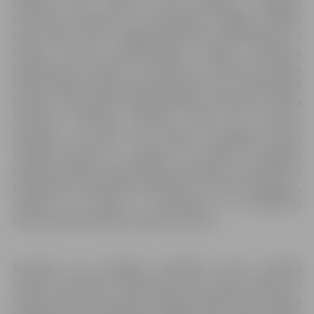
feldšeris, bet, iegūstot ārsta izglītību, darbojies
intensīvās terapijas un reanimācijas brigādē. Pēdējos
sešus gadus ārsts strādāja Medicīnas kvalifikācijas un
mācību centrā, līdzdarbojoties mediķu apmācību
programmas izstrādē un vērtējot arī dienesta mediķu
darba kvalitāti. Tāpat vairākus gadus viņš ir mācībspēks
Latvijas Universitātē, Rīgas Medicīnas koledžā un Paula
Stradiņa medicīnas koledžā. “Esmu jau nedaudz
iepazinies ar darba vidi Jelgavā. Svarīgākais darbs
tuvākajā nākotnē ir panākt, lai dienests Zemgales
reģionā uzlabotu iedzīvotājiem savlaicīgu un kvalitatīvu
neatliekamo medicīnisko palīdzību,” uzsver D.Sergejevs,
norādot, ka būtiski ir nodrošināt arī kvalitatīvas
medicīniskās palīdzības nepārtrauktību.
Savukārt par Zemgales reģionālā centra vadītāja
vietnieci izraudzīta I.Indriksone. Viņa ir ārsta palīdze un
vairāk nekā desmit gadu strādājusi NMPD gan mediķu