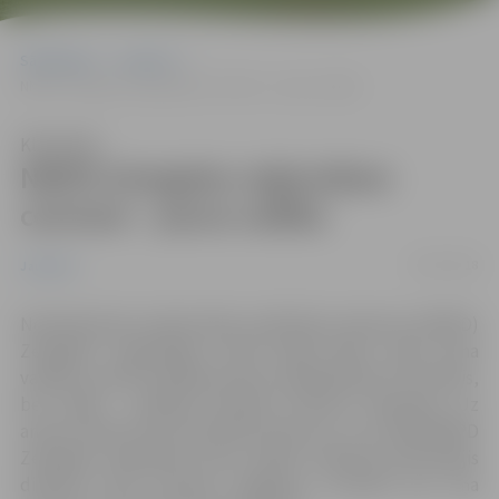
Sākumlapa
Jaunumi
NMPD Zemgales reģionālam centram – jauna vadība
Klausīties
NMPD Zemgales reģionālam
centram – jauna vadība
30/07/2018
Jaunumi
Neatliekamās medicīniskās palīdzības dienesta (NMPD)
Zemgales reģionālajā centrā jūlijā darbu sāka jauna
vadība, jo aprīlī vadītāja amatu atstāja Roberts Fūrmanis,
bet maijā – vadītāja vietnieks Kristians Galanders. Uz
amata vietām tika izsludināts konkurss, un 4. jūlijā NMPD
Zemgales reģionālā centra vadību pārņēma pieredzējis
dienesta ārsts Dmitrijs Sergejevs, savukārt par viņa