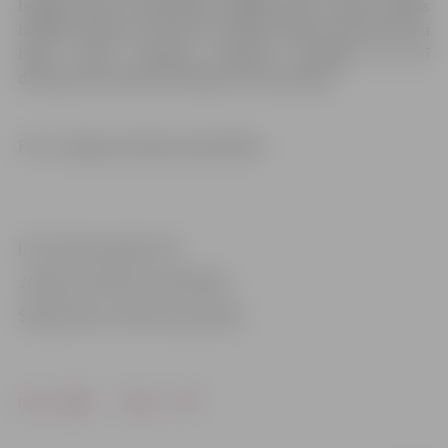
brigādē, gan arī organizējot brigāžu darbu vienā no Rīgas
brigāžu atbalsta centriem. Paralēli darbam dienestā viņa
bijusi Paula Stradiņa koledžas docētāja, kā arī
darbojusies biedrībā “Baltijas HIV asociācija”.
Foto: Jelgavas pilsētas pašvaldība
Informācija sagatavota
Jelgavas pilsētas pašvaldības
Sabiedrisko attiecību pārvaldē
Drukāt
Dalīties