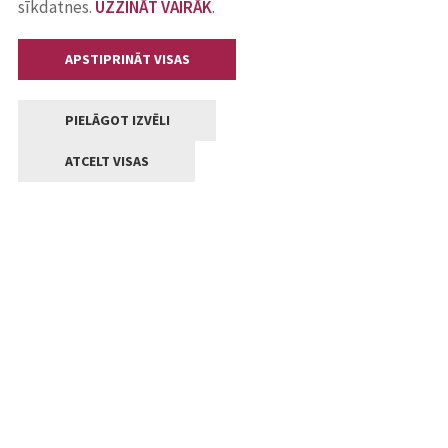
sīkdatnes.
UZZINĀT VAIRĀK
.
APSTIPRINĀT VISAS
PIELĀGOT IZVĒLI
ATCELT VISAS
Kontakti
Jelgavas valstpilsētas pašvaldība
Lielā iela 11, Jelgava, LV-3001