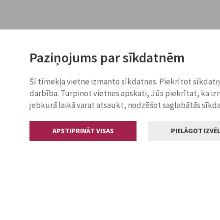
Paziņojums par sīkdatnēm
Šī tīmekļa vietne izmanto sīkdatnes. Piekrītot sīkdat
darbība. Turpinot vietnes apskati, Jūs piekrītat, ka i
jebkurā laikā varat atsaukt, nodzēšot saglabātās sīkd
APSTIPRINĀT VISAS
PIELĀGOT IZVĒL
Kontakti