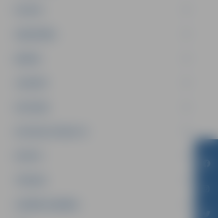
PILSĒTA
SABIEDRĪBA
ĢIMENE
JAUNIEŠI
SATIKSME
SOCIĀLAIS ATBALSTS
SPORTS
TŪRISMS
UZŅĒMĒJDARBĪBA