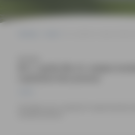
Sākumlapa
Jaunumi
No 1. aprīļa līdz 15. maijam ierobežot
Klausīties
No 1. aprīļa līdz 15. maijam ier
Lapskalna ielu posmos
Jaunumi
Informējam, ka no 1. aprīļa līdz 15. maijam būvdarbu lai
ierobežota satiksme: