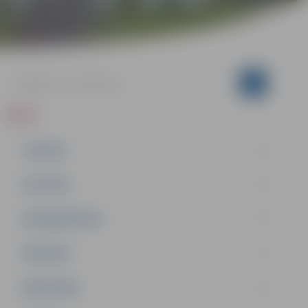
ZIŅAS
JAUNUMI
IZGLĪTĪBA
NODARBINĀTĪBA
PASĀKUMI
PAŠVALDĪBA