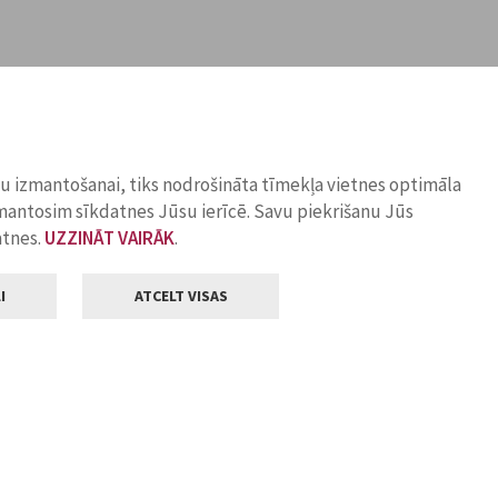
ņu izmantošanai, tiks nodrošināta tīmekļa vietnes optimāla
zmantosim sīkdatnes Jūsu ierīcē. Savu piekrišanu Jūs
atnes.
UZZINĀT VAIRĀK
.
I
ATCELT VISAS
Klientu apkalpošana