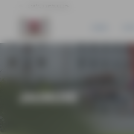
17.8 °C, 3.3 m/s, 61.1 %
JAUNUMI
PILSĒ
JAUNUMI