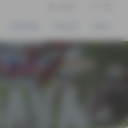
LV
EN
Iestatījumi
UZŅĒMĒJDARBĪBA
PAKALPOJUMI
KONTAKTI