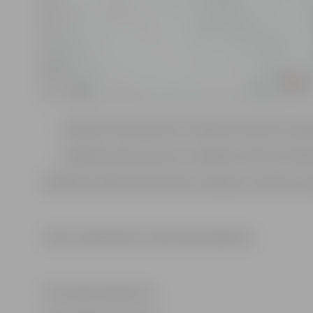
Zvejnieku ielas posmā no Satiksmes ielas līdz Lapsk
Lapskalna ielas posmā no Zvejnieku ielas līdz Slokas
Būvdarbu laikā aicinām ievērot saskaņoto satiksmes o
Shēmu palielinātā formātā skatīt pielikumā.
Informācija sagatavota