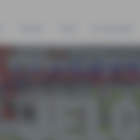
TA
PAŠVALDĪBA
IESTĀDES
KAPITĀLSABIEDRĪBAS