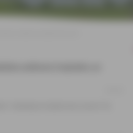
a satiksme Zvejnieku un Lapskalna ielu posmos
obežota satiksme Zvejnieku un
28/03/2019
kā – “Kanalizācija no Zvejnieku ielas, 32. posms” tiks