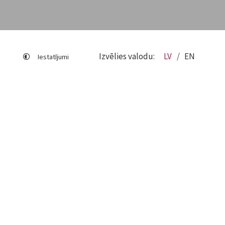
Izvēlies valodu:
LV
EN
Iestatījumi
Lapas karte