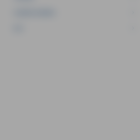
UZŅĒMĒJDARBĪBA
NVO