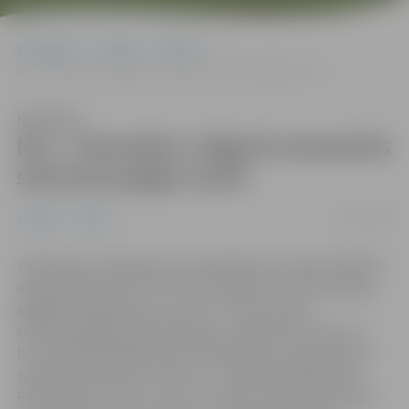
Sākumlapa
Jaunumi
Pilsēta
No 1. decembra Jelgavā samazinās siltumenerģijas tarifs
Klausīties
No 1. decembra Jelgavā samazinās
siltumenerģijas tarifs
23/11/2022
Jaunumi
Pilsēta
Sabiedrisko pakalpojumu regulēšanas komisija (SPRK) ir
apstiprinājusi jaunu SIA “Gren Jelgava” siltumenerģijas
apgādes pakalpojumu tarifu. No 1. decembra
siltumenerģijas tarifs klientiem Jelgavā samazinās un
būs 102,69 EUR/MWh (bez PVN) jeb par 0,7 procentiem
zemāks nekā tarifs novembrī – 103,45 EUR/MWh (bez
PVN). Ņemot vērā to, ka no 1. oktobra mājsaimniecībām