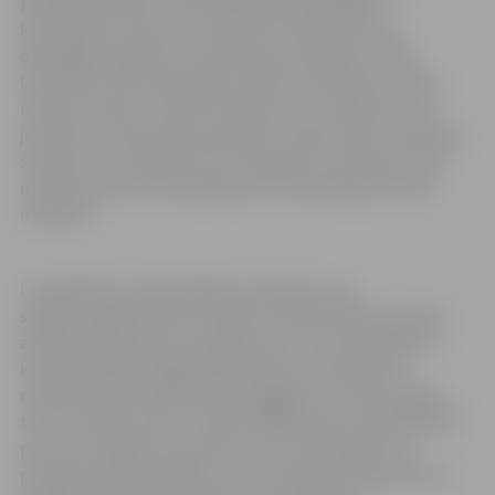
pilsētā palielinās, mēs iedarbinām dabasgāzes
katlumājas. Ceram, ka ziema būs mēreni silta, lai
dabasgāzi vajadzētu izmantot pēc iespējas mazāk.
Decembrī siltumenerģijas tarifs būs nedaudz zemāks
nekā novembrī, tomēr kurināmā cenu svārstību riski
janvārim un februārim joprojām ir augsti. Mēs turpināsim
sekot līdzi kurināmā cenu izmaiņām un saskaņā ar tām
mainīsies arī siltumenerģijas tarifs nākamajos ziemas
mēnešos.”
Lai palīdzētu iedzīvotājiem energoresursu
sadārdzināšanās laikā, valdība ir apstiprinājusi papildu
atbalsta pasākumus energoresursu cenu pieauguma
kompensēšanai. Mājsaimniecībām, kurām apkuri
nodrošina centralizētā siltumapgāde, siltumenerģijas
tarifu robežās no 68 – 150 eiro/MWh valsts kompensēs 50
procentu apmērā, savukārt no tās tarifa daļas, kas
pārsniedz 150 eiro/MWh, valsts kompensēs 90 procentu