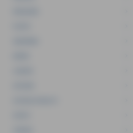
PAŠVALDĪBA
PILSĒTA
SABIEDRĪBA
ĢIMENE
JAUNIEŠI
SATIKSME
SOCIĀLAIS ATBALSTS
SPORTS
TŪRISMS