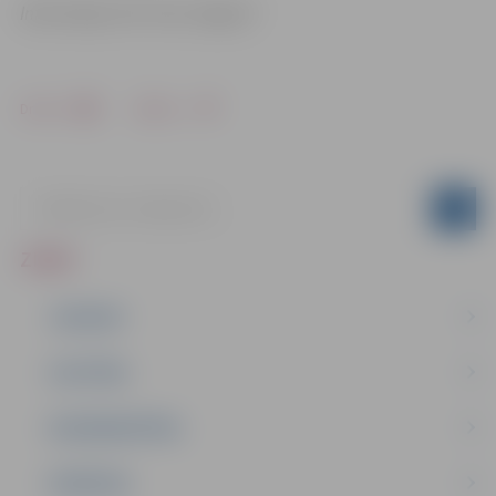
Informācija: SIA “Gren Jelgava”
Drukāt
Dalīties
ZIŅAS
JAUNUMI
IZGLĪTĪBA
NODARBINĀTĪBA
PASĀKUMI