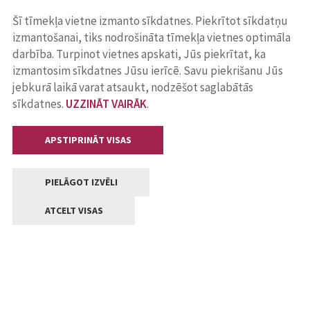
Šī tīmekļa vietne izmanto sīkdatnes. Piekrītot sīkdatņu
izmantošanai, tiks nodrošināta tīmekļa vietnes optimāla
darbība. Turpinot vietnes apskati, Jūs piekrītat, ka
izmantosim sīkdatnes Jūsu ierīcē. Savu piekrišanu Jūs
jebkurā laikā varat atsaukt, nodzēšot saglabātās
sīkdatnes.
UZZINĀT VAIRĀK
.
APSTIPRINĀT VISAS
PIELĀGOT IZVĒLI
ATCELT VISAS