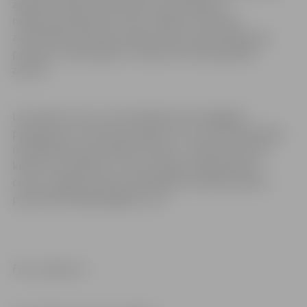
apmērā. Atbalstu jeb maksas samazinājumu
mājsaimniecībām SIA “Gren Jelgava” piemēros
automātiski ikmēneša rēķinos par siltumenerģiju par
periodu no 2022. gada 1. oktobra līdz 2023. gada 30.
aprīlim.
Lai risinātu visus ar centralizētās siltumapgādes
pakalpojumu saistītos jautājumus vai, ja rodas grūtības
norēķināties par patērēto siltumu, uzņēmums aicina
klientus sazināties ar “Gren” Klientu apkalpošanas
centru Jelgavā pa tālruni 63007055 vai elektroniski e-
pastā klienti.jelgava@gren.com.
Foto: Jelgava.lv