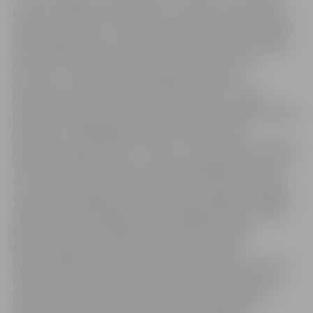
resursu izmaksu samazinājumu, kas deva uzņēmumam
iespēju pārskatīt un attiecīgi samazināt siltumenerģijas
tarifu jelgavniekiem. Kurināmā izmaksas veido būtisku
daļu no siltumenerģijas ražošanas izmaksām, kas,
savukārt, ir lielākā siltumenerģijas gala tarifa
komponente. Kā skaidro SIA “Gren Jelgava” valdes
priekšsēdētājs un klientu apkalpošanas vadītājs Gundars
Pētersons: “Pēdējā gada laikā kurināmā cenas ir
pieaugušas gandrīz katru mēnesi. Tomēr oktobrī, ņemot
vērā siltos laikapstākļus un augsto dabasgāzes krātuvju
uzpildījumu Eiropā, dabasgāzes tirgū bija novērojama
cenas samazināšanās, kas mums ļāva noslēgt izdevīgāku
sašķidrinātās dabasgāzes (LNG) piegādes līgumu. Kaut
gan 90 procenti no jelgavniekiem nepieciešamās
siltumenerģijas tiek saražota “Gren” biomasas
koģenerācijas stacijā no vietējā atjaunojamā resursa, lai
nodrošinātu klientiem vēlamo komforta temperatūru
aukstā laikā, kad pieprasījums pēc siltumenerģijas