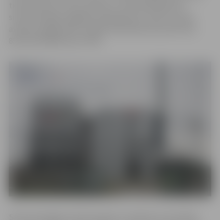
tiek piemērots valsts atbalsts, tad piemērojamais
siltumenerģijas apgādes pakalpojumu tarifs ar valsts
atbalstu jelgavnieku mājsaimniecībām decembrī būs
85,34 EUR/MWh (bez PVN).
Siltumenerģijas tarifa izmaiņas ir saistītas ar kurināmo