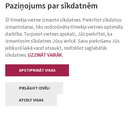
Paziņojums par sīkdatnēm
Šī tīmekļa vietne izmanto sīkdatnes. Piekrītot sīkdatņu
izmantošanai, tiks nodrošināta tīmekļa vietnes optimāla
darbība. Turpinot vietnes apskati, Jūs piekrītat, ka
izmantosim sīkdatnes Jūsu ierīcē. Savu piekrišanu Jūs
jebkurā laikā varat atsaukt, nodzēšot saglabātās
sīkdatnes.
UZZINĀT VAIRĀK
.
APSTIPRINĀT VISAS
PIELĀGOT IZVĒLI
ATCELT VISAS