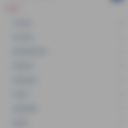
ZIŅAS
JAUNUMI
IZGLĪTĪBA
NODARBINĀTĪBA
PASĀKUMI
PAŠVALDĪBA
PILSĒTA
SABIEDRĪBA
ĢIMENE