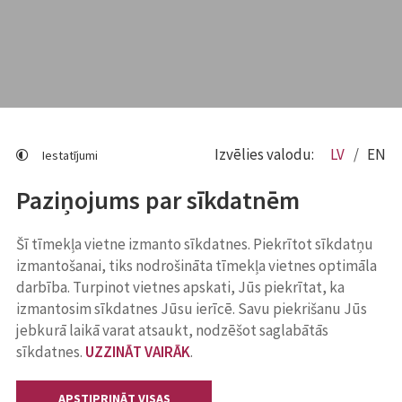
Izvēlies valodu:
LV
EN
Iestatījumi
Paziņojums par sīkdatnēm
Šī tīmekļa vietne izmanto sīkdatnes. Piekrītot sīkdatņu
izmantošanai, tiks nodrošināta tīmekļa vietnes optimāla
darbība. Turpinot vietnes apskati, Jūs piekrītat, ka
izmantosim sīkdatnes Jūsu ierīcē. Savu piekrišanu Jūs
jebkurā laikā varat atsaukt, nodzēšot saglabātās
sīkdatnes.
UZZINĀT VAIRĀK
.
APSTIPRINĀT VISAS