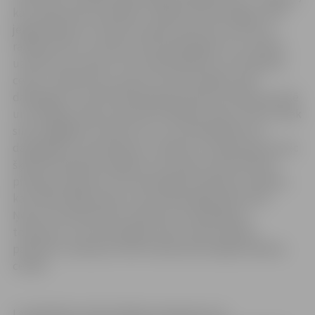
kas ir galvenais kurināmais. Tādēļ siltumenerģijas tarifs
jelgavniekiem ir būtiski zemāks nekā tad, ja siltuma
ražošanā tiktu izmantota tikai dabasgāze, kuru šobrīd
uzņēmums izmanto vien nelielā apjomā. Lai arī šķeldas
cenas ir vidēji četras, piecas reizes zemākas nekā
dabasgāzei, tomēr šā brīža ģeopolitiskā situācija pasaulē
un enerģijas tirgos ietekmē arī šķeldas tirgu. Arvien vairāk
siltumapgādes uzņēmumi un citi ražotāji pāriet no
dabasgāzes izmantošanas uz šķeldu un pieprasījums pēc
šķeldas palielinās. Šķeldas cena tirgū turpina būtiski
pieaugt, palielinot siltumenerģijas ražošanas izmaksas,
kas veido lielāko daļu no siltumenerģijas gala tarifa.
Ņemot vērā šā brīža kurināmā cenu pieauguma
tendences, siltumenerģijas tarifu varētu nākties
pārskatīt, saskaņā ar katra mēneša aktuālajām šķeldas
cenām.
Lai palīdzētu iedzīvotājiem energoresursu