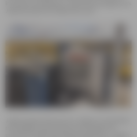
kurināmā cenu pieaugumu. Jaunais siltumenerģijas tarifs
Jelgavā joprojām būs vidējā līmenī valstī.
Jelgavā apmēram 95 procenti no Jelgavas centralizētajai
siltumapgādei nepieciešamās siltumenerģijas tiek
saražota no vietējā, atjaunojamā energoresursa – šķeldas,