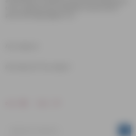
aicinām klientus sazināties ar Gren Klientu apkalpošanas
centru Jelgavā pa tālruni 63007055 vai elektroniski e-
pastā: klienti.jelgava@gren.com.
Foto: Jelgava.lv
Informācija: SIA “Gren Jelgava”
Drukāt
Dalīties