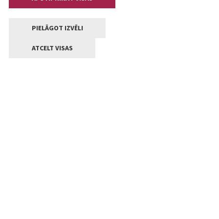
PIELĀGOT IZVĒLI
ATCELT VISAS
Kontakti
Jelgavas valstpilsētas pašvaldība
Lielā iela 11, Jelgava, LV-3001
+371 63005522
pasts@jelgava.lv