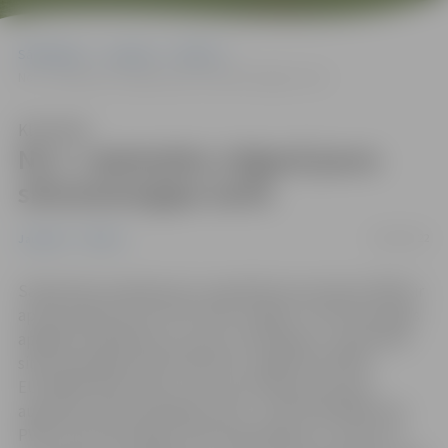
Sākumlapa
Jaunumi
Pilsēta
No 1. septembra Jelgavā jauns siltumenerģijas tarifs
Klausīties
No 1. septembra Jelgavā jauns
siltumenerģijas tarifs
22/08/2022
Jaunumi
Pilsēta
Sabiedrisko pakalpojumu regulēšanas komisija (SPRK) ir
apstiprinājusi jaunus SIA “Gren Jelgava” siltumenerģijas
apgādes pakalpojumu tarifus. No šā gada 1. septembra
siltumenerģijas tarifs klientiem Jelgavā būs 85.82
EUR/MWh (bez PVN) un tas ir par 26,9 procentiem
augstāks nekā līdzšinējais tarifs – 67,63 EUR/MWh (bez
PVN). Siltumenerģijas tarifa palielinājums ir saistīts ar