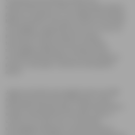
sadārdzināšanās laikā, valdība ir apstiprinājusi atbalsta
pasākumus energoresursu cenu daļējai kompensēšanai.
Mājsaimniecībām, kurām apkuri nodrošina centralizētā
siltumapgāde, kompensēs 50 procentus no cenas, kas
pārsniedz 68 eiro/MWh. Atbalstu jeb maksas
samazinājumu mājsaimniecībām centralizētās
siltumapgādes pakalpojuma sniedzējs piemēros
automātiski ikmēneša rēķinos par siltumenerģiju par
periodu no 2022. gada 1. oktobra līdz 2023. gada 30.
aprīlim.
Jelgavā centralizēto siltumapgādi izmanto ap 16 000
mājsaimniecības jeb 420 dzīvojamās ēkas, tostarp
individuālās dzīvojamās mājas, un 180 juridiskie klienti –
iestādes, sabiedriskās ēkas, bērnudārzi, skolas un
uzņēmumi. Lai risinātu visus ar centralizētās
siltumapgādes pakalpojumu saistītos jautājumus,