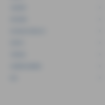
JAUNIEŠI
SATIKSME
SOCIĀLAIS ATBALSTS
SPORTS
TŪRISMS
UZŅĒMĒJDARBĪBA
NVO