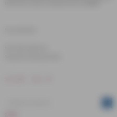
Lindu Voveri, zvanot uz telefona numuru 22549806.
Foto: publicitātes
Informācija sagatavota
Sabiedrisko attiecību pārvaldē
Drukāt
Dalīties
ZIŅAS