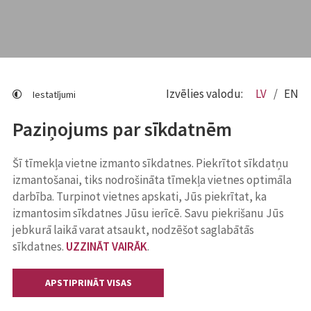
Izvēlies valodu:
LV
EN
Iestatījumi
Paziņojums par sīkdatnēm
Šī tīmekļa vietne izmanto sīkdatnes. Piekrītot sīkdatņu
izmantošanai, tiks nodrošināta tīmekļa vietnes optimāla
darbība. Turpinot vietnes apskati, Jūs piekrītat, ka
izmantosim sīkdatnes Jūsu ierīcē. Savu piekrišanu Jūs
jebkurā laikā varat atsaukt, nodzēšot saglabātās
sīkdatnes.
UZZINĀT VAIRĀK
.
APSTIPRINĀT VISAS