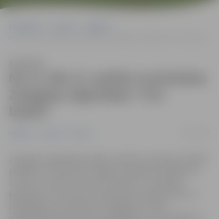
Sākumlapa
Jaunumi
Izglītība
No 12. līdz 13. aprīlim norisināsies Zemgales reģionālais “Cits bazārs”
Klausīties
No 12. līdz 13. aprīlim norisināsies
Zemgales reģionālais “Cits
bazārs”
15/03/2022
Izglītība
Jaunumi
Pilsēta
Zemgales reģionālais skolēnu mācību uzņēmumu (SMU)
pasākums “Cits bazārs” šogad norisināsies attālināti no
12. līdz 13. aprīlim. Ierasti “Cits bazārs” ir vērienīgs
gadatirgus, taču šoreiz skolēni pašu radītās preces un
pakalpojumus publicēs e-katalogā, kur lapas
apmeklētāji varēs aplūkot piedāvājumu un sazināties ar