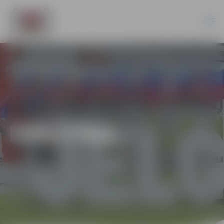
IZGLĪTĪBA