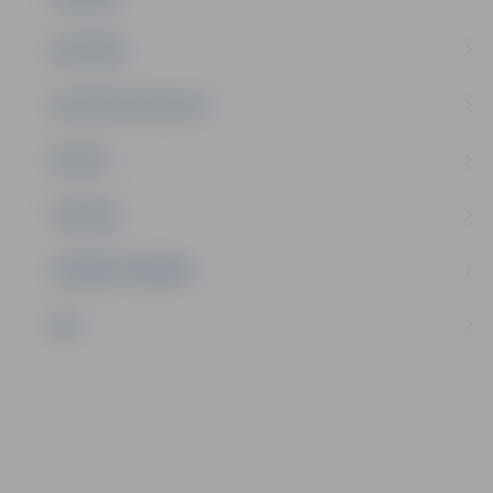
SATIKSME
SOCIĀLAIS ATBALSTS
SPORTS
TŪRISMS
UZŅĒMĒJDARBĪBA
NVO