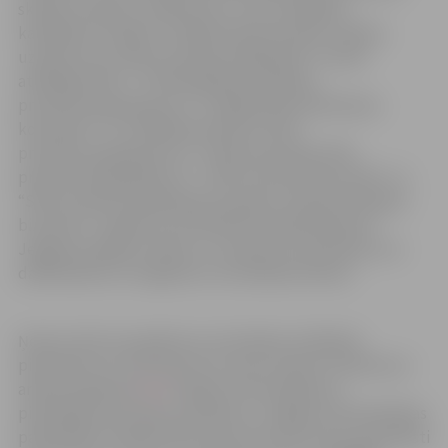
skolēnu mācību uzņēmumus, izvirzot labākos
kandidātus finālam. Finālā komisija skolēnu mācību
uzņēmumus vērtēs septiņās kategorijās: “Sociāli
atbildīgs SMU”, “Tehnoloģiskās inovācijas
produkts/pakalpojums”, “Labākā SMU pārdošanas
komanda”, “Uz zināšanām balstīts SMU
produkts/pakalpojums”, “Videi draudzīgs SMU
produkts/pakalpojums”, “SMU biznesa potenciāls” un
“SMU produkts/pakalpojums gatavs starptautiskajam
biznesam”. Jāpiemin, ka žūrijas komisijā darbosies
Jelgavas dažādu iestāžu un uzņēmumu pārstāvji, kuri
dalībniekiem arī sagatavos veicināšanas balvas.
Ņemot vērā, ka pasākums norisināsies attālināti,
pieteikties var interesenti no visas Latvijas. Pieteikuma
anketa pieejama
šeit
. Papildu informācijai par
pieteikšanos aicinām sazināties ar Jelgavas valstspilsētas
pašvaldības Sabiedriskā centra jaunatnes lietu speciālisti