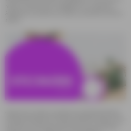
mācību uzņēmumiem, lai iegādātos viņu ražojumus.
Atgādinām, ka skolēni savu dalību var pieteikt vēl līdz 6.
aprīlim.
Organizatori norāda, ka pasākuma pirmajā dienā žūrijas
komisijas dalībnieki tiks sadalīti vairākās komisijās, kuras
klausīsies un vērtēs gan pamatskolas, gan vidusskolas