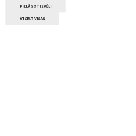
PIELĀGOT IZVĒLI
ATCELT VISAS
Kontakti
Jelgavas valstpilsētas pašvaldība
Lielā iela 11, Jelgava, LV-3001
+371 63005522
pasts@jelgava.lv
Klientu apkalpošana