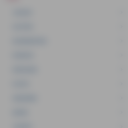
JAUNUMI
IZGLĪTĪBA
NODARBINĀTĪBA
PASĀKUMI
PAŠVALDĪBA
PILSĒTA
SABIEDRĪBA
ĢIMENE
JAUNIEŠI