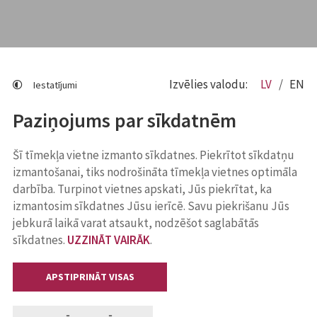
Izvēlies valodu:
LV
EN
Iestatījumi
Paziņojums par sīkdatnēm
Šī tīmekļa vietne izmanto sīkdatnes. Piekrītot sīkdatņu
izmantošanai, tiks nodrošināta tīmekļa vietnes optimāla
darbība. Turpinot vietnes apskati, Jūs piekrītat, ka
izmantosim sīkdatnes Jūsu ierīcē. Savu piekrišanu Jūs
jebkurā laikā varat atsaukt, nodzēšot saglabātās
sīkdatnes.
UZZINĀT VAIRĀK
.
APSTIPRINĀT VISAS