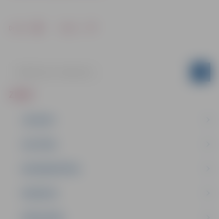
Drukāt
Dalīties
ZIŅAS
JAUNUMI
IZGLĪTĪBA
NODARBINĀTĪBA
PASĀKUMI
PAŠVALDĪBA