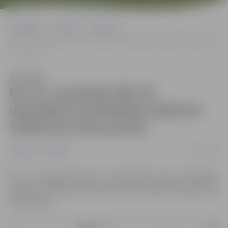
Sākumlapa
Jaunumi
Satiksme
No 14. novembra līdz 28. decembrim ierobežota satiksme Satiksmes
ielas posmā
Klausīties
No 14. novembra līdz 28.
decembrim ierobežota satiksme
Satiksmes ielas posmā
13/11/2019
Jaunumi
Satiksme
No 14. novembra līdz 28. decembrim tiks ierobežota
satiksme Satiksmes ielas posmā no Dobeles šosejas līdz
Saldus ielai.