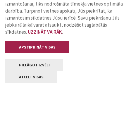
izmantošanai, tiks nodrošināta tīmekļa vietnes optimāla
darbība. Turpinot vietnes apskati, Jūs piekrītat, ka
izmantosim sīkdatnes Jūsu ierīcē. Savu piekrišanu Jūs
jebkurā laikā varat atsaukt, nodzēšot saglabātās
sīkdatnes.
UZZINĀT VAIRĀK
.
APSTIPRINĀT VISAS
PIELĀGOT IZVĒLI
ATCELT VISAS