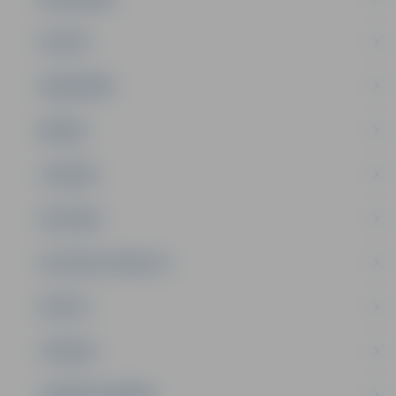
PILSĒTA
SABIEDRĪBA
ĢIMENE
JAUNIEŠI
SATIKSME
SOCIĀLAIS ATBALSTS
SPORTS
TŪRISMS
UZŅĒMĒJDARBĪBA