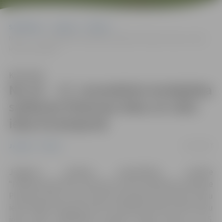
Sākumlapa
Jaunumi
Pilsēta
No 15. – 17. novembrim ierobežota satiksme Platones ielas un Lāču
ielas krustojumā
Klausīties
No 15. – 17. novembrim ierobežota
satiksme Platones ielas un Lāču
ielas krustojumā
15/11/2017
Jaunumi
Pilsēta
Jelgavas pilsētas pašvaldības iestāde
“Pilsētsaimniecība” informē, ka tiks ierobežota satiksme
Platones ielas un Lāču ielas krustojumā, posmā no Lāču
ielas 40 līdz Platones ielai un Platones ielas 12 līdz Lāču
ielai, 10kV kabeļlīnijas remonta darbu laikā, no 15.