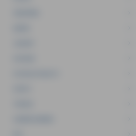
SABIEDRĪBA
ĢIMENE
JAUNIEŠI
SATIKSME
SOCIĀLAIS ATBALSTS
SPORTS
TŪRISMS
UZŅĒMĒJDARBĪBA
NVO