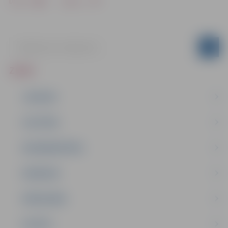
Drukāt
Dalīties
ZIŅAS
JAUNUMI
IZGLĪTĪBA
NODARBINĀTĪBA
PASĀKUMI
PAŠVALDĪBA
PILSĒTA