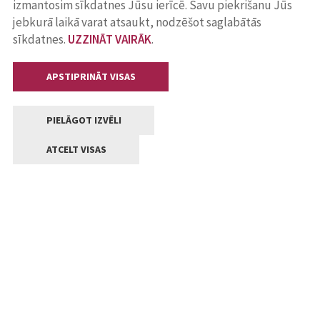
izmantosim sīkdatnes Jūsu ierīcē. Savu piekrišanu Jūs
jebkurā laikā varat atsaukt, nodzēšot saglabātās
sīkdatnes.
UZZINĀT VAIRĀK
.
APSTIPRINĀT VISAS
PIELĀGOT IZVĒLI
ATCELT VISAS
Kontakti
Jelgavas valstpilsētas pašvaldība