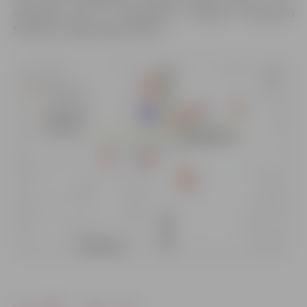
novembra līdz 17. novembrim, ievērojot saskaņotās
Satiksmes organizācijas shēmu.