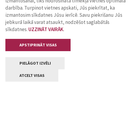
izmantošanai, tiks nodrošināta tīmekļa vietnes optimāla
darbība. Turpinot vietnes apskati, Jūs piekrītat, ka
izmantosim sīkdatnes Jūsu ierīcē. Savu piekrišanu Jūs
jebkurā laikā varat atsaukt, nodzēšot saglabātās
sīkdatnes.
UZZINĀT VAIRĀK
.
APSTIPRINĀT VISAS
PIELĀGOT IZVĒLI
ATCELT VISAS
Kontakti