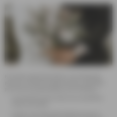
Par laulības reģistrācijas kārtību, ja visas klātesošās
personas, t.sk. bērni no 12 gadu vecuma, ir vakcinētas
pret Covid-19 vai pārslimojušas Covid-19 infekciju:
nav ierobežots personu skaits, kas var piedalīties
laulību ceremonijā;
laulības ceremonijas laikā minētās personas var