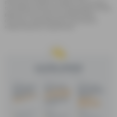
pārslimošanas sertifikātu vai negatīvu testa rezultātu,
taču iekļaujas noteikto personu skaitā augstāk minētajos
gadījumos. Personu skaits, kas piedalās laulības
ceremonijā, ir iepriekš jāsaskaņo ar dzimtsarakstu
nodaļas amatpersonu vai garīdznieku.