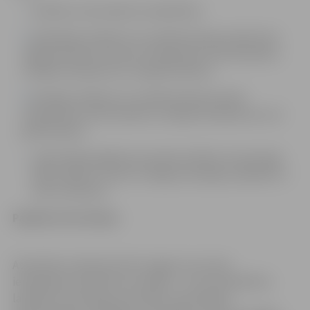
laulības ceremonijā var piedalīties:
iekštelpās, klātesot ne vairāk kā 10 personām divu
mājsaimniecību ietvaros (neieskaitot dzimtsarakstu
nodaļas amatpersonu vai garīdznieku);
ārtelpās, klātesot ne vairāk kā 20 personām
(neieskaitot dzimtsarakstu nodaļas amatpersonu vai
garīdznieku).
visām klātesošajām personām laulības ceremonijas
laikā ir jālieto mutes un deguna aizsegi un jāievēro 2
metru distance.
Papildu informācija:
Attiecībā uz bērniem līdz 12 gadu vecumam
ierobežojumi šobrīd nav noteikti – tie var piedalīties
laulības ceremonijā, neuzrādot vakcinācijas,