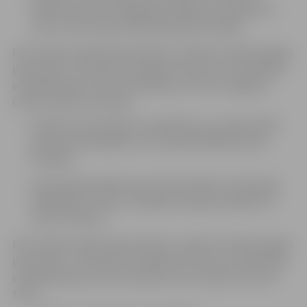
nelietot mutes un deguna aizsegus un neievērot 2
metru distanci gan iekštelpās, gan ārtelpās.
Par laulības reģistrācijas kārtību, ja kāda no klātesošajām
personām, t.sk. bērns no 12 gadu vecuma, nav vakcinēta
vai pārslimojusi Covid-19 infekciju, bet tai ir negatīvs
Covid-19 testa rezultāts:
laulības ceremonijā var piedalīties ne vairāk kā 300
personas iekštelpās un ne vairāk kā 500 personas
ārtelpās;
visām klātesošajām personām laulības ceremonijas
laikā jālieto mutes un deguna aizsegi un jāievēro 2
metru distance.
Par laulības reģistrācijas kārtību, ja kāda no klātesošajām
personām, t. sk. bērns no 12 gadu vecuma, nav vakcinēta
vai pārslimojusi Covid-19, kā arī tai nav veikts Covid-19
tests: