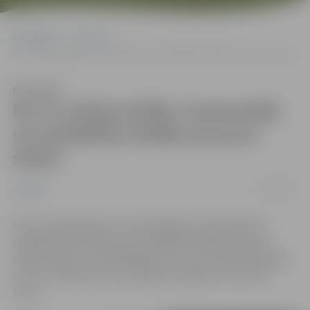
Sākumlapa
Jaunumi
No 15. jūnija laulību ceremonijās var piedalīties lielāks personu skaits
Klausīties
No 15. jūnija laulību ceremonijās
var piedalīties lielāks personu
skaits
15/06/2021
Jaunumi
No 15. jūnija laulību ceremonijās gan dzimtsarakstu
nodaļās, gan baznīcās var piedalīties lielāks personu
skaits, ja tās ir vakcinējušās pret Covid-19, pārslimojušas
Covid-19 infekciju vai uzrādījušas negatīvu Covid-19
testu.