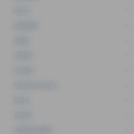
PILSĒTA
SABIEDRĪBA
ĢIMENE
JAUNIEŠI
SATIKSME
SOCIĀLAIS ATBALSTS
SPORTS
TŪRISMS
UZŅĒMĒJDARBĪBA