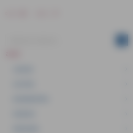
Drukāt
Dalīties
ZIŅAS
JAUNUMI
IZGLĪTĪBA
NODARBINĀTĪBA
PASĀKUMI
PAŠVALDĪBA