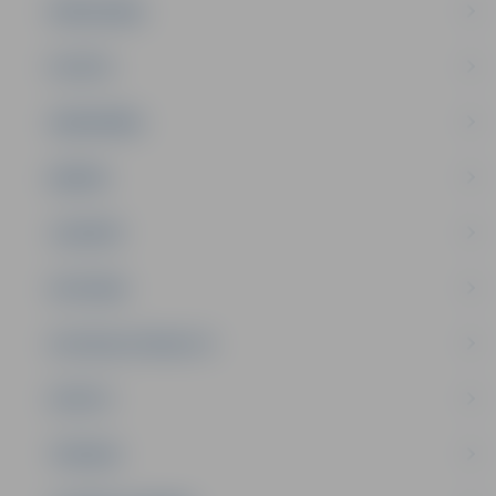
PAŠVALDĪBA
PILSĒTA
SABIEDRĪBA
ĢIMENE
JAUNIEŠI
SATIKSME
SOCIĀLAIS ATBALSTS
SPORTS
TŪRISMS