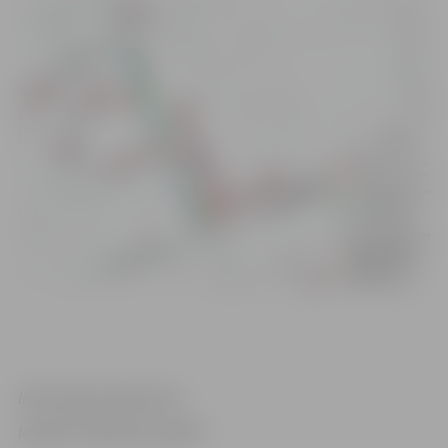
Informācija sagatavota
Iestādē “Pilsētsaimniecība”