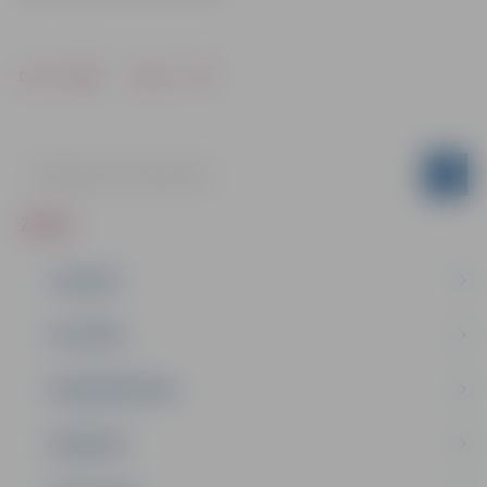
Drukāt
Dalīties
ZIŅAS
JAUNUMI
IZGLĪTĪBA
NODARBINĀTĪBA
PASĀKUMI