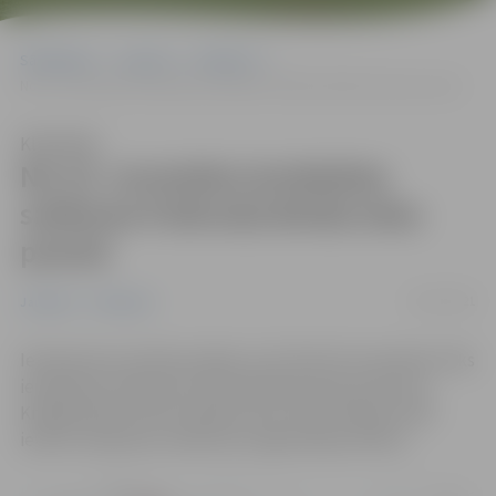
Sākumlapa
Jaunumi
Satiksme
No 15. novembra ierobežota satiksme Pulkveža Brieža ielas posmā
Klausīties
No 15. novembra ierobežota
satiksme Pulkveža Brieža ielas
posmā
14/11/2021
Jaunumi
Satiksme
Iebrauktuves izbūves laikā, no 15. līdz 30. novembrim tiks
ierobežota satiksme Pulkveža Brieža ielas posmā no
Krišjāņa Barona līdz Dobeles ielai. Iedzīvotāji aicināti
ievērot saskaņoto satiksmes organizācijas shēmu.