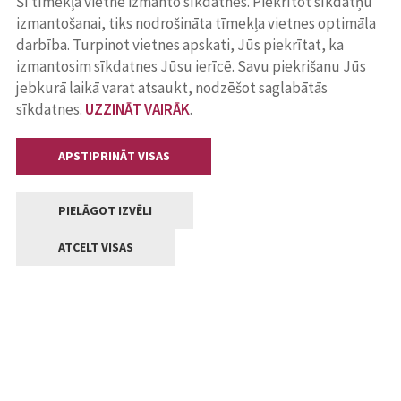
Šī tīmekļa vietne izmanto sīkdatnes. Piekrītot sīkdatņu
izmantošanai, tiks nodrošināta tīmekļa vietnes optimāla
darbība. Turpinot vietnes apskati, Jūs piekrītat, ka
izmantosim sīkdatnes Jūsu ierīcē. Savu piekrišanu Jūs
jebkurā laikā varat atsaukt, nodzēšot saglabātās
sīkdatnes.
UZZINĀT VAIRĀK
.
APSTIPRINĀT VISAS
PIELĀGOT IZVĒLI
ATCELT VISAS