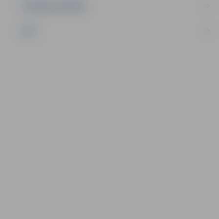
UZŅĒMĒJDARBĪBA
NVO