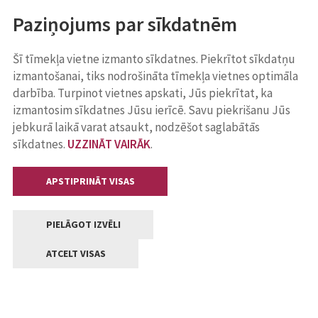
Paziņojums par sīkdatnēm
Šī tīmekļa vietne izmanto sīkdatnes. Piekrītot sīkdatņu
izmantošanai, tiks nodrošināta tīmekļa vietnes optimāla
darbība. Turpinot vietnes apskati, Jūs piekrītat, ka
izmantosim sīkdatnes Jūsu ierīcē. Savu piekrišanu Jūs
jebkurā laikā varat atsaukt, nodzēšot saglabātās
sīkdatnes.
UZZINĀT VAIRĀK
.
APSTIPRINĀT VISAS
PIELĀGOT IZVĒLI
ATCELT VISAS