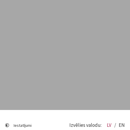
Izvēlies valodu:
LV
EN
Iestatījumi