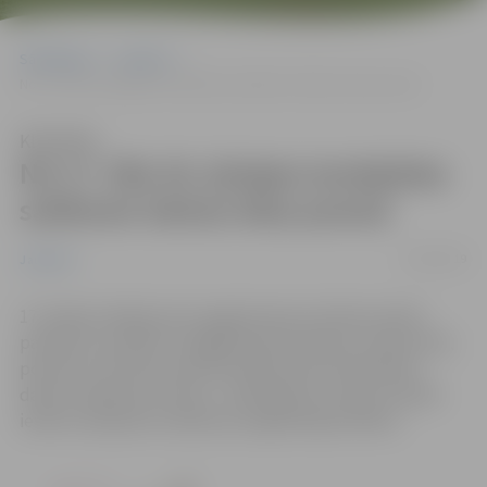
Sākumlapa
Jaunumi
No 17. līdz 20. jūnijam ierobežota satiksme Salnas ielas posmā
Klausīties
No 17. līdz 20. jūnijam ierobežota
satiksme Salnas ielas posmā
13/06/2019
Jaunumi
17. jūnijā uzsāksies ielu apgaismojuma izbūves darbi
paredzot uzstādīt 12 apgaismojuma balstus Salnas ielā,
posmā no Tērvetes ielas līdz Ruļļu ielai. Paredzētais
darbu veikšanas termiņš – 2019. gada 21. jūnijs. Aicinām
ievērot saskaņoto satiksmes organizācijas shēmu.