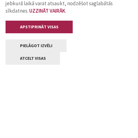
jebkurā laikā varat atsaukt, nodzēšot saglabātās
sīkdatnes.
UZZINĀT VAIRĀK
.
APSTIPRINĀT VISAS
PIELĀGOT IZVĒLI
ATCELT VISAS
Kontakti
Jelgavas valstpilsētas pašvaldība