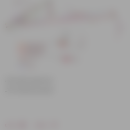
Informācija sagatavota
JPPI “Pilsētsaimniecība”
Drukāt
Dalīties