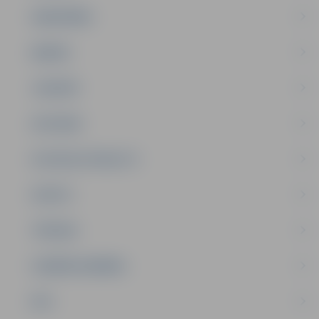
SABIEDRĪBA
ĢIMENE
JAUNIEŠI
SATIKSME
SOCIĀLAIS ATBALSTS
SPORTS
TŪRISMS
UZŅĒMĒJDARBĪBA
NVO