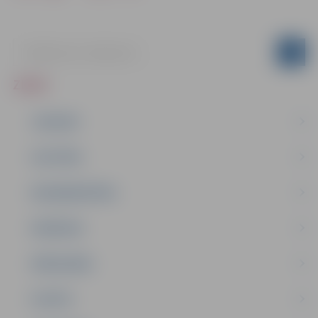
ZIŅAS
JAUNUMI
IZGLĪTĪBA
NODARBINĀTĪBA
PASĀKUMI
PAŠVALDĪBA
PILSĒTA