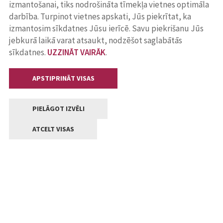
izmantošanai, tiks nodrošināta tīmekļa vietnes optimāla
darbība. Turpinot vietnes apskati, Jūs piekrītat, ka
izmantosim sīkdatnes Jūsu ierīcē. Savu piekrišanu Jūs
jebkurā laikā varat atsaukt, nodzēšot saglabātās
sīkdatnes.
UZZINĀT VAIRĀK
.
APSTIPRINĀT VISAS
PIELĀGOT IZVĒLI
ATCELT VISAS