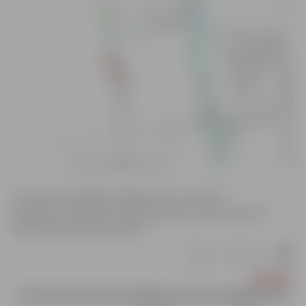
Savukārt, izbūvējot ūdensvadu, no 2. līdz 6.
augustam ierobežota satiksme Zvanu ielā, posmā no
Tērvetes līdz Zvanu ielai 57.