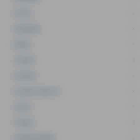
PILSĒTA
SABIEDRĪBA
ĢIMENE
JAUNIEŠI
SATIKSME
SOCIĀLAIS ATBALSTS
SPORTS
TŪRISMS
UZŅĒMĒJDARBĪBA