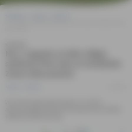
Sākumlapa
Jaunumi
Satiksme
No 2. augusta uz laiku slēgta satiksme Pūra ceļa un ierobežota Zvanu
ielas posmos
Klausīties
No 2. augusta uz laiku slēgta
satiksme Pūra ceļa un ierobežota
Zvanu ielas posmos
31/07/2021
Jaunumi
Satiksme
Veicot ātrumvaļņa izbūves darbus, no 2. līdz 4.
augustam slēgta satiksme Pūra ceļa posmā no Dobeles
šosejas līdz Miezītes ceļam.