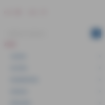
Drukāt
Dalīties
ZIŅAS
JAUNUMI
IZGLĪTĪBA
NODARBINĀTĪBA
PASĀKUMI
PAŠVALDĪBA