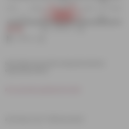
Iedzīvotājus aicina ievērot saskaņotās satiksmes
organizācijas shēmas.
Pūra ceļa shēma palielināmā formātā
Informācija un foto: “Pilsētsaimniecība”