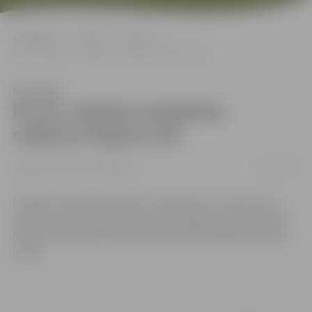
Sākumlapa
Jaunumi
Pilsēta
No 20. oktobra ierobežota satiksme Šķūņu ielā
Klausīties
No 20. oktobra ierobežota
satiksme Šķūņu ielā
19/10/2021
Jaunumi
Pilsēta
Satiksme
Iestāde “Pilsētsaimniecība” informē, ka no 20. līdz 29.
oktobrim tiks ierobežota satiksme Šķūņu ielā, posmā no
Kazarmes ielas līdz Liepu ielai saistībā ar gāzes pievada
izbūvi.