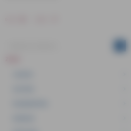
Drukāt
Dalīties
ZIŅAS
JAUNUMI
IZGLĪTĪBA
NODARBINĀTĪBA
PASĀKUMI