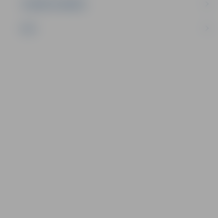
UZŅĒMĒJDARBĪBA
NVO