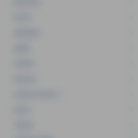
PAŠVALDĪBA
PILSĒTA
SABIEDRĪBA
ĢIMENE
JAUNIEŠI
SATIKSME
SOCIĀLAIS ATBALSTS
SPORTS
TŪRISMS