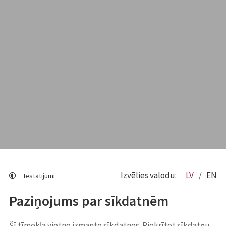
Izvēlies valodu:
LV
EN
Iestatījumi
Paziņojums par sīkdatnēm
Šī tīmekļa vietne izmanto sīkdatnes. Piekrītot sīkdatņu