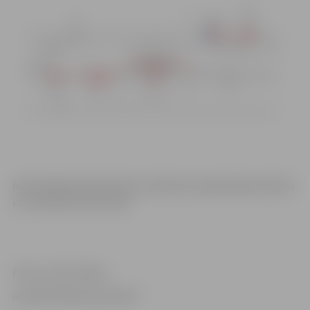
Iedzīvotāji aicināti ievērot satiksmes organizācijas shēmu
un izvietotās ceļa zīmes.
Foto un informācija
iestāde”Pilsētsaimniecība”