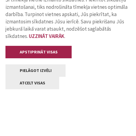
izmantošanai, tiks nodrošināta tīmekļa vietnes optimāla
darbība. Turpinot vietnes apskati, Jūs piekrītat, ka
izmantosim sīkdatnes Jūsu ierīcē. Savu piekrišanu Jūs
jebkurā laikā varat atsaukt, nodzēšot saglabātās
sīkdatnes.
UZZINĀT VAIRĀK
.
APSTIPRINĀT VISAS
PIELĀGOT IZVĒLI
ATCELT VISAS