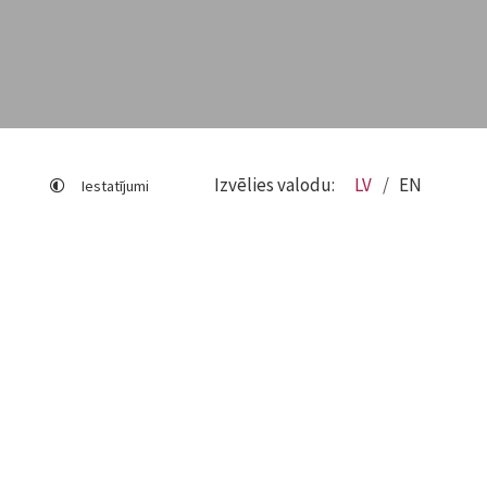
Izvēlies valodu:
LV
EN
Iestatījumi