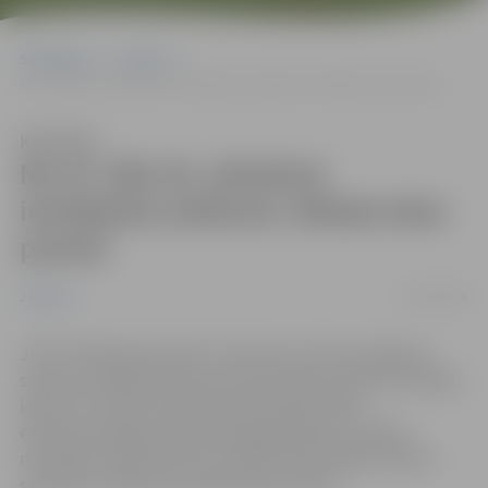
Sākumlapa
Jaunumi
No 23. līdz 26. oktobrim ierobežota satiksme Jēkaba ielas posmā
Klausīties
No 23. līdz 26. oktobrim
ierobežota satiksme Jēkaba ielas
posmā
23/10/2018
Jaunumi
JPPI “Pilsētsaimniecība” informē, ka tiks ierobežota
satiksme Jēkaba ielas posmā no Pavasara ielas līdz Ābeļu
ielai no 23. līdz 26. oktobrim. Būvdarbu laikā –
elektromontāžas darbi (kabeļa guldīšana, sadalņu
montāža) Jēkaba ielā 10, aicinām iedzīvotājus ievērot
saskaņoto satiksmes organizācijas shēmu.