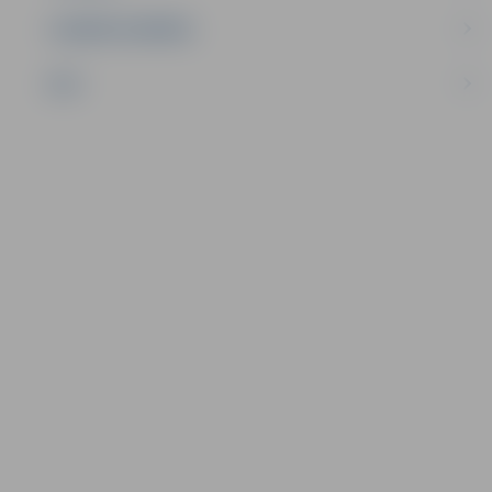
UZŅĒMĒJDARBĪBA
NVO