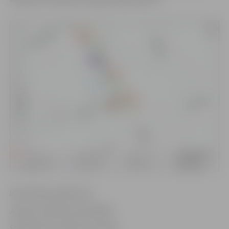
Informācija sagatavota
Jelgavas pilsētas pašvaldības
Sabiedrisko attiecību pārvaldē