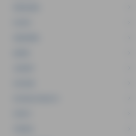
PAŠVALDĪBA
PILSĒTA
SABIEDRĪBA
ĢIMENE
JAUNIEŠI
SATIKSME
SOCIĀLAIS ATBALSTS
SPORTS
TŪRISMS