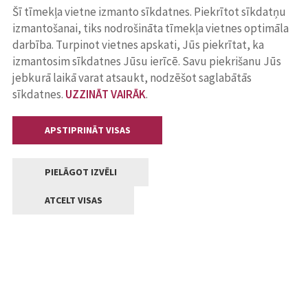
Šī tīmekļa vietne izmanto sīkdatnes. Piekrītot sīkdatņu
izmantošanai, tiks nodrošināta tīmekļa vietnes optimāla
darbība. Turpinot vietnes apskati, Jūs piekrītat, ka
izmantosim sīkdatnes Jūsu ierīcē. Savu piekrišanu Jūs
jebkurā laikā varat atsaukt, nodzēšot saglabātās
sīkdatnes.
UZZINĀT VAIRĀK
.
APSTIPRINĀT VISAS
PIELĀGOT IZVĒLI
ATCELT VISAS