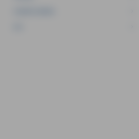
UZŅĒMĒJDARBĪBA
NVO