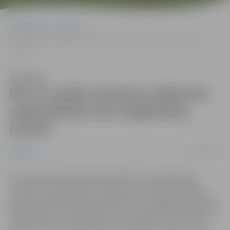
Sākumlapa
Jaunumi
No 24. aprīļa izmaiņas satiksmes organizācijā Loka maģistrāles
posmā
Klausīties
No 24. aprīļa izmaiņas satiksmes
organizācijā Loka maģistrāles
posmā
25/04/2019
Jaunumi
Turpinoties būvdarbiem objektā “Loka maģistrāles
rekonstrukcija posmā no Kalnciema ceļa līdz Jelgavas
pilsētas administratīvajai robežai”, no 2019.gada 24. aprīļa
stājas spēkā 7. kārtas shēma, kuras laikā tiks ierobežota
satiksme Loka maģistrāles krustojamā ar Rubeņu ceļu.