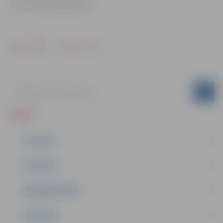
JPPI “Pilsētsaimniecība”
Drukāt
Dalīties
ZIŅAS
JAUNUMI
IZGLĪTĪBA
NODARBINĀTĪBA
PASĀKUMI