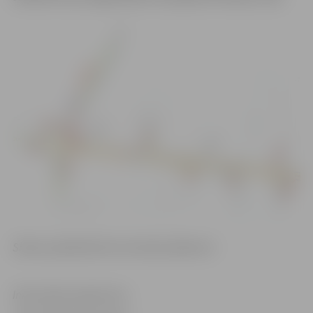
Shēmu palielinātā formā skatīt pielikumā
Informācija sagatavota