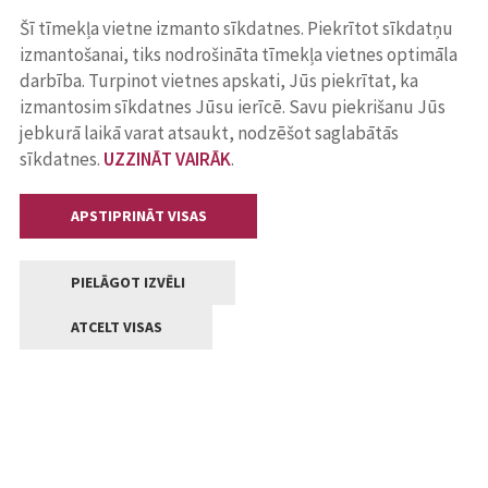
Šī tīmekļa vietne izmanto sīkdatnes. Piekrītot sīkdatņu
izmantošanai, tiks nodrošināta tīmekļa vietnes optimāla
darbība. Turpinot vietnes apskati, Jūs piekrītat, ka
izmantosim sīkdatnes Jūsu ierīcē. Savu piekrišanu Jūs
jebkurā laikā varat atsaukt, nodzēšot saglabātās
sīkdatnes.
UZZINĀT VAIRĀK
.
APSTIPRINĀT VISAS
PIELĀGOT IZVĒLI
ATCELT VISAS