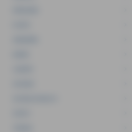
PAŠVALDĪBA
PILSĒTA
SABIEDRĪBA
ĢIMENE
JAUNIEŠI
SATIKSME
SOCIĀLAIS ATBALSTS
SPORTS
TŪRISMS