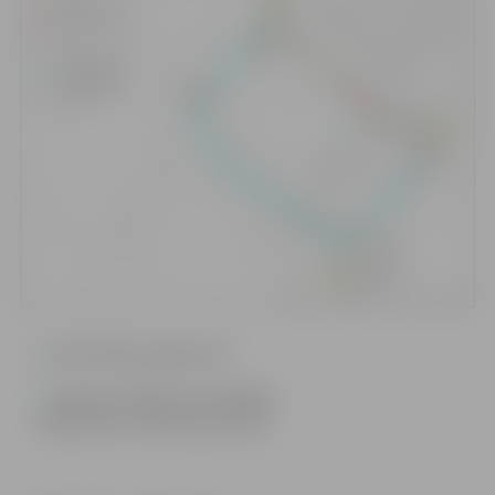
Informācija sagatavota
Jelgavas pilsētas pašvaldības
Sabiedrisko attiecību pārvaldē