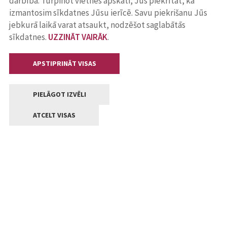
darbība. Turpinot vietnes apskati, Jūs piekrītat, ka
izmantosim sīkdatnes Jūsu ierīcē. Savu piekrišanu Jūs
jebkurā laikā varat atsaukt, nodzēšot saglabātās
sīkdatnes.
UZZINĀT VAIRĀK
.
APSTIPRINĀT VISAS
PIELĀGOT IZVĒLI
ATCELT VISAS
Kontakti