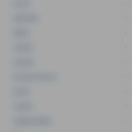
PILSĒTA
SABIEDRĪBA
ĢIMENE
JAUNIEŠI
SATIKSME
SOCIĀLAIS ATBALSTS
SPORTS
TŪRISMS
UZŅĒMĒJDARBĪBA