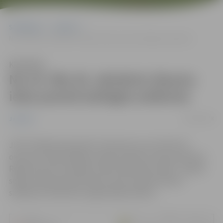
Sākumlapa
Jaunumi
No 24. līdz 26. oktobrim Skautu ielas posmā aizliegta satiksme
Klausīties
No 24. līdz 26. oktobrim Skautu
ielas posmā aizliegta satiksme
09/10/2018
Jaunumi
JPPI “Pilsētsaimniecība” informē, ka no 24. līdz 26.
oktobrim tiks aizliegta satiksme Skautu ielas posmā no
Rīgas ielas līdz Vecajam ceļam. Būvdarbu laikā – asfalta
seguma atjaunošana Skautu ielā, aicinām ievērot
saskaņoto satiksmes organizācijas shēmu.