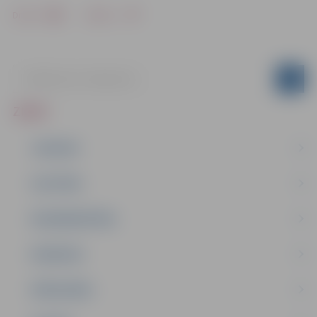
Drukāt
Dalīties
ZIŅAS
JAUNUMI
IZGLĪTĪBA
NODARBINĀTĪBA
PASĀKUMI
PAŠVALDĪBA