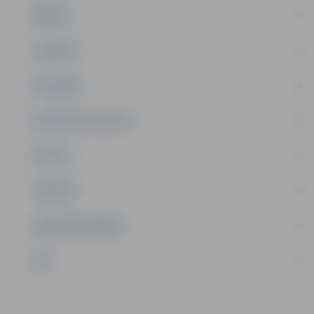
ĢIMENE
JAUNIEŠI
SATIKSME
SOCIĀLAIS ATBALSTS
SPORTS
TŪRISMS
UZŅĒMĒJDARBĪBA
NVO