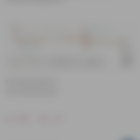
Informācija sagatavota
JPPI “Pilsētsaimniecība”
Drukāt
Dalīties