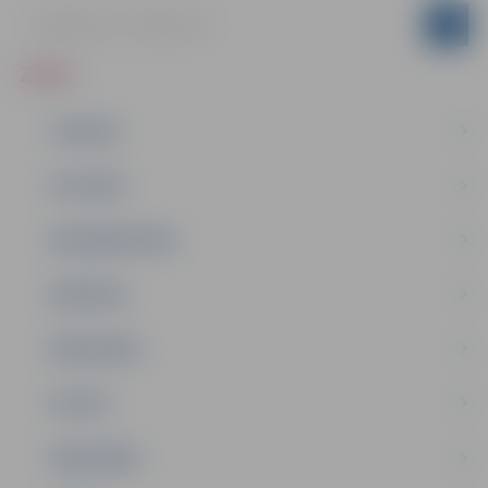
ZIŅAS
JAUNUMI
IZGLĪTĪBA
NODARBINĀTĪBA
PASĀKUMI
PAŠVALDĪBA
PILSĒTA
SABIEDRĪBA