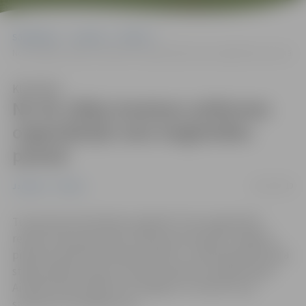
Sākumlapa
Jaunumi
Pilsēta
No 26. jūlija izmaiņas satiksmes organizācijā Loka maģistrāles posmā
Klausīties
No 26. jūlija izmaiņas satiksmes
organizācijā Loka maģistrāles
posmā
26/07/2019
Jaunumi
Pilsēta
Turpinoties būvdarbiem objektā “Loka maģistrāles
rekonstrukcija posmā no Kalnciema ceļa līdz Jelgavas
pilsētas administratīvajai robežai”, no 2019. gada 26. jūlija
stājas spēkā izmaiņas 2. kārtas satiksmes organizācijas
Aicinām iedzīvotājus būt vērīgiem un ievērot ceļu
satiksmes ierobežojumus!