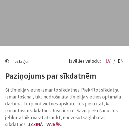
Izvēlies valodu:
LV
EN
Iestatījumi
Paziņojums par sīkdatnēm
Šī tīmekļa vietne izmanto sīkdatnes. Piekrītot sīkdatņu
izmantošanai, tiks nodrošināta tīmekļa vietnes optimāla
darbība. Turpinot vietnes apskati, Jūs piekrītat, ka
izmantosim sīkdatnes Jūsu ierīcē. Savu piekrišanu Jūs
jebkurā laikā varat atsaukt, nodzēšot saglabātās
sīkdatnes.
UZZINĀT VAIRĀK
.