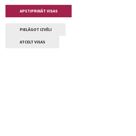
APSTIPRINĀT VISAS
PIELĀGOT IZVĒLI
ATCELT VISAS
Kontakti
Jelgavas valstpilsētas pašvaldība
Lielā iela 11, Jelgava, LV-3001
+371 63005522