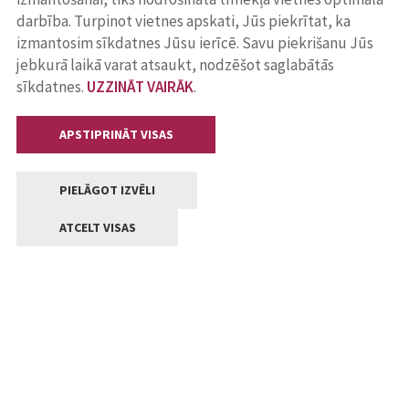
darbība. Turpinot vietnes apskati, Jūs piekrītat, ka
izmantosim sīkdatnes Jūsu ierīcē. Savu piekrišanu Jūs
jebkurā laikā varat atsaukt, nodzēšot saglabātās
sīkdatnes.
UZZINĀT VAIRĀK
.
APSTIPRINĀT VISAS
PIELĀGOT IZVĒLI
ATCELT VISAS
Kontakti