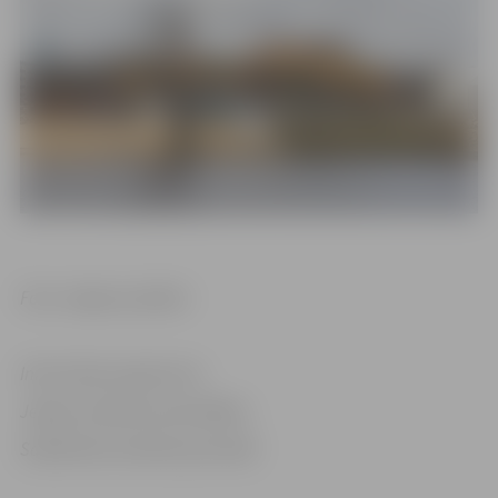
Foto: Jelgavas pilsēta
Informācija sagatavota
Jelgavas pilsētas pašvaldības
Sabiedrisko attiecību pārvaldē