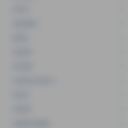
PILSĒTA
SABIEDRĪBA
ĢIMENE
JAUNIEŠI
SATIKSME
SOCIĀLAIS ATBALSTS
SPORTS
TŪRISMS
UZŅĒMĒJDARBĪBA