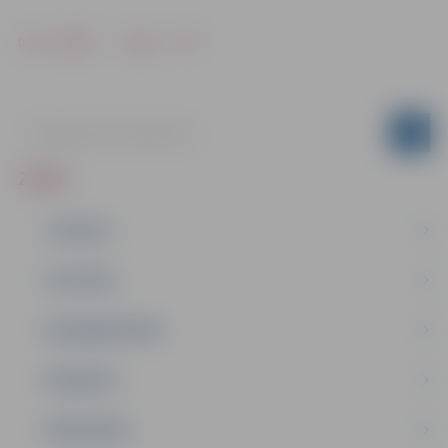
Drukāt
Dalīties
ZIŅAS
JAUNUMI
IZGLĪTĪBA
NODARBINĀTĪBA
PASĀKUMI
PAŠVALDĪBA