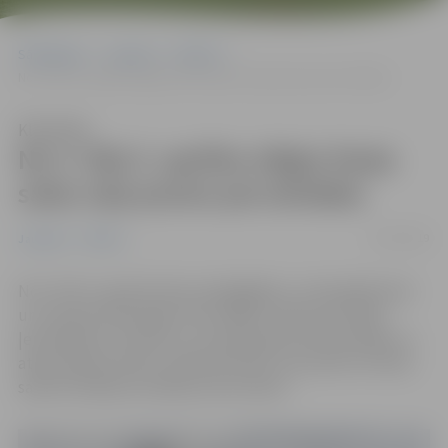
Sākumlapa
Jaunumi
Pilsēta
No 3. līdz 5. aprīlim slēgts Pasta salas ceļa posms pie estrādes
Klausīties
No 3. līdz 5. aprīlim slēgts Pasta
salas ceļa posms pie estrādes
27/03/2019
Jaunumi
Pilsēta
No 3. līdz 5. aprīlim Pasta salā gājējiem, velosipēdistiem
un transportlīdzekļiem tiks slēgts ceļš pie estrādes.
|erobežojumi noteikti uz bruģa seguma demontāžas un
atjaunošanas darbu veikšanas laiku, kas saistīti ar Pasta
salas brīvdabas estrādes jumta izbūvi.