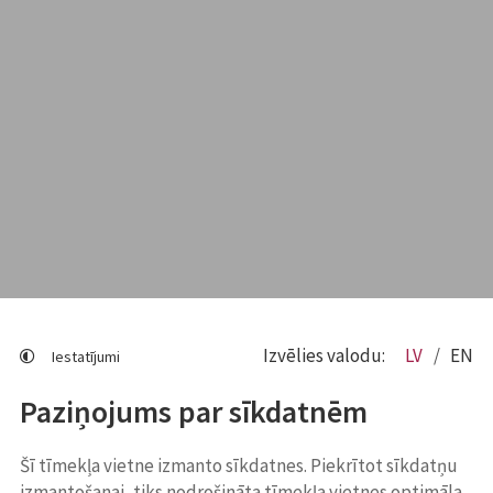
Izvēlies valodu:
LV
EN
Iestatījumi
Paziņojums par sīkdatnēm
Šī tīmekļa vietne izmanto sīkdatnes. Piekrītot sīkdatņu
izmantošanai, tiks nodrošināta tīmekļa vietnes optimāla