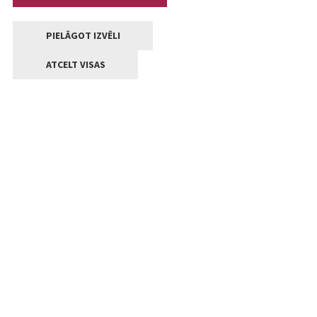
PIELĀGOT IZVĒLI
ATCELT VISAS
Kontakti
Jelgavas valstpilsētas pašvaldība
Lielā iela 11, Jelgava, LV-3001
+371 63005522
pasts@jelgava.lv