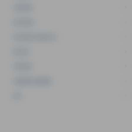
JAUNIEŠI
SATIKSME
SOCIĀLAIS ATBALSTS
SPORTS
TŪRISMS
UZŅĒMĒJDARBĪBA
NVO