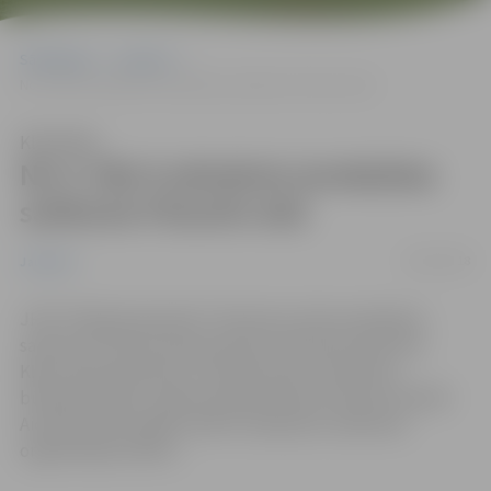
Sākumlapa
Jaunumi
No 4. līdz 9.oktobrim ierobežota satiksme Filozofu ielā
Klausīties
No 4. līdz 9.oktobrim ierobežota
satiksme Filozofu ielā
04/10/2018
Jaunumi
JPPI “Pilsētaimniecība” informē, ka tiks ierobežota
satiksme Filozofu ielas posmā no Tērvetes ielas līdz
Kļavu ielai periodā no 4. oktobra līdz 9. oktobrim,
būvdarbu laikā – gāzes pievada izbūve Filozofu ielā 3B.
Aicinām iedzīvotājus ievērot saskaņoto satiksmes
organizācijas shēmu.