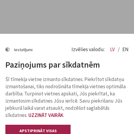
Izvēlies valodu:
LV
EN
Iestatījumi
Paziņojums par sīkdatnēm
Šī tīmekļa vietne izmanto sīkdatnes. Piekrītot sīkdatņu
izmantošanai, tiks nodrošināta tīmekļa vietnes optimāla
darbība. Turpinot vietnes apskati, Jūs piekrītat, ka
izmantosim sīkdatnes Jūsu ierīcē. Savu piekrišanu Jūs
jebkurā laikā varat atsaukt, nodzēšot saglabātās
sīkdatnes.
UZZINĀT VAIRĀK
.
APSTIPRINĀT VISAS