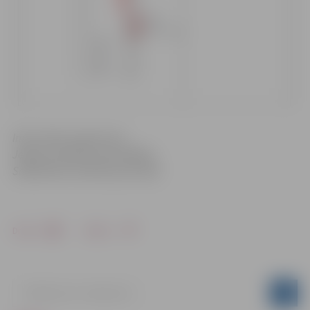
Informācija sagatavota
Jelgavas pilsētas pašvaldības
Sabiedrisko attiecību pārvaldē
Drukāt
Dalīties