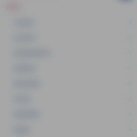
ZIŅAS
JAUNUMI
IZGLĪTĪBA
NODARBINĀTĪBA
PASĀKUMI
PAŠVALDĪBA
PILSĒTA
SABIEDRĪBA
ĢIMENE