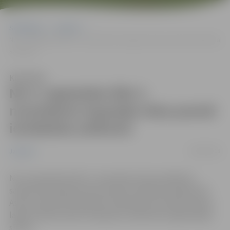
Sākumlapa
Jaunumi
No 4. septembra līdz 3. novembrim Aspazijas ielas posmā ierobežota
satiksme
Klausīties
No 4. septembra līdz 3.
novembrim Aspazijas ielas posmā
ierobežota satiksme
04/09/2018
Jaunumi
No 4. septembra līdz 3. novembrim tiks ierobežota
satiksme Aspazijas ielas posmā no Dobeles šosejas līdz
Asteru ielai autotransporta stāvlaukuma izbūves darbu
laikā. Aicinām ievērot saskaņoto satiksmes organizācijas
shēmu.