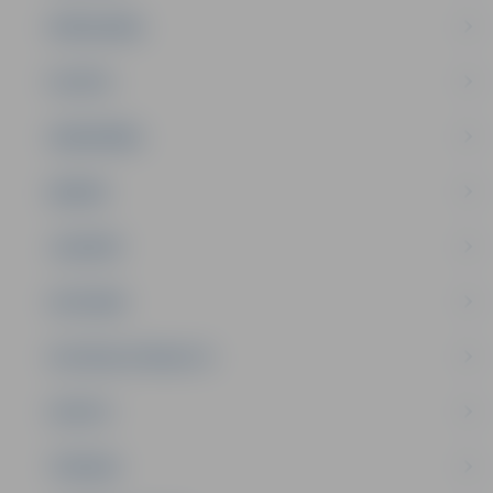
PAŠVALDĪBA
PILSĒTA
SABIEDRĪBA
ĢIMENE
JAUNIEŠI
SATIKSME
SOCIĀLAIS ATBALSTS
SPORTS
TŪRISMS