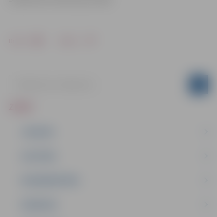
Drukāt
Dalīties
ZIŅAS
JAUNUMI
IZGLĪTĪBA
NODARBINĀTĪBA
PASĀKUMI