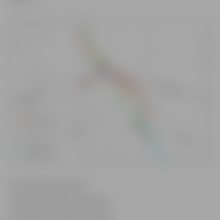
Informācija sagatavota
Jelgavas pilsētas pašvaldības
Sabiedrisko attiecību pārvaldē