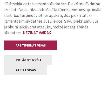
Šī tīmekļa vietne izmanto sīkdatnes. Piekrītot sīkdatņu
izmantošanai, tiks nodrošināta tīmekļa vietnes optimāla
darbība. Turpinot vietnes apskati, Jūs piekrītat, ka
izmantosim sīkdatnes Jūsu ierīcē. Savu piekrišanu Jūs
jebkurā laikā varat atsaukt, nodzēšot saglabātās
sīkdatnes.
UZZINĀT VAIRĀK
.
APSTIPRINĀT VISAS
PIELĀGOT IZVĒLI
ATCELT VISAS