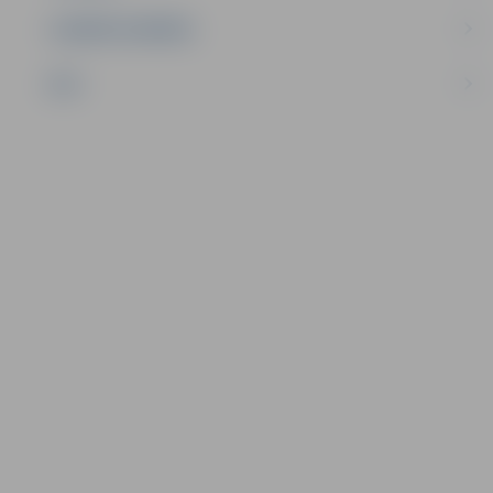
UZŅĒMĒJDARBĪBA
NVO