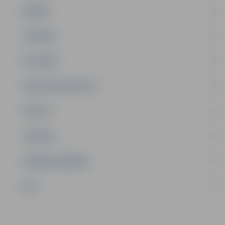
ĢIMENE
JAUNIEŠI
SATIKSME
SOCIĀLAIS ATBALSTS
SPORTS
TŪRISMS
UZŅĒMĒJDARBĪBA
NVO