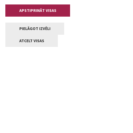
APSTIPRINĀT VISAS
PIELĀGOT IZVĒLI
ATCELT VISAS
Kontakti
Jelgavas valstpilsētas pašvaldība
Lielā iela 11, Jelgava, LV-3001
+371 63005522