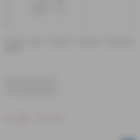
Aicinām ievērot saskaņoto Satiksmes organizācijas
shēmu!
Informācija sagatavota
JPPI “Pilsētsaimniecība”
Drukāt
Dalīties