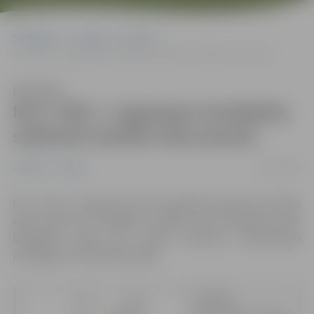
Sākumlapa
Jaunumi
Pilsēta
No 5. līdz 7. augustam ierobežota satiksme Ganību ielas posmā
Klausīties
No 5. līdz 7. augustam ierobežota
satiksme Ganību ielas posmā
29/07/2019
Jaunumi
Pilsēta
No 5. līdz 7. augustam tiks ierobežota satiksme Ganību
ielas posmā no Dobeles šosejas līdz Kazarmes ielai.
Būvdarbu laikā tiks veikts sadzīves kanalizācijas
pieslēgums dzīvojamai mājai.