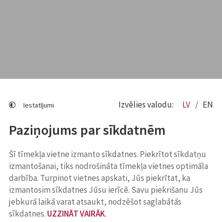
Izvēlies valodu:
LV
EN
Iestatījumi
Paziņojums par sīkdatnēm
Šī tīmekļa vietne izmanto sīkdatnes. Piekrītot sīkdatņu
izmantošanai, tiks nodrošināta tīmekļa vietnes optimāla
darbība. Turpinot vietnes apskati, Jūs piekrītat, ka
izmantosim sīkdatnes Jūsu ierīcē. Savu piekrišanu Jūs
jebkurā laikā varat atsaukt, nodzēšot saglabātās
sīkdatnes.
UZZINĀT VAIRĀK
.