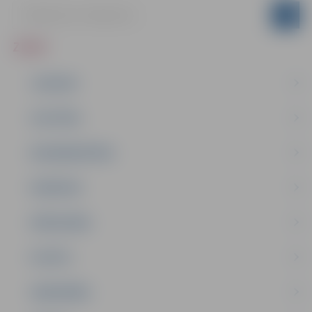
ZIŅAS
JAUNUMI
IZGLĪTĪBA
NODARBINĀTĪBA
PASĀKUMI
PAŠVALDĪBA
PILSĒTA
SABIEDRĪBA