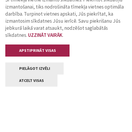
izmantošanai, tiks nodrošināta tīmekļa vietnes optimāla
darbība. Turpinot vietnes apskati, Jūs piekrītat, ka
izmantosim sīkdatnes Jūsu ierīcē. Savu piekrišanu Jūs
jebkurā laikā varat atsaukt, nodzēšot saglabātās
sīkdatnes.
UZZINĀT VAIRĀK
.
APSTIPRINĀT VISAS
PIELĀGOT IZVĒLI
ATCELT VISAS