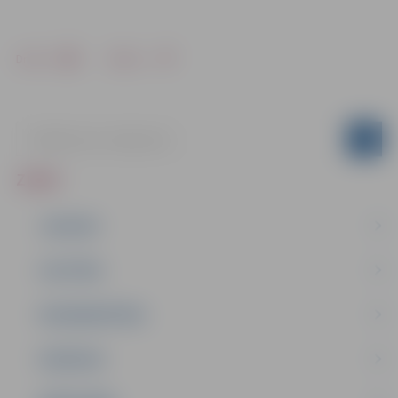
Drukāt
Dalīties
ZIŅAS
JAUNUMI
IZGLĪTĪBA
NODARBINĀTĪBA
PASĀKUMI