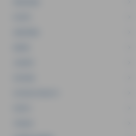
PAŠVALDĪBA
PILSĒTA
SABIEDRĪBA
ĢIMENE
JAUNIEŠI
SATIKSME
SOCIĀLAIS ATBALSTS
SPORTS
TŪRISMS