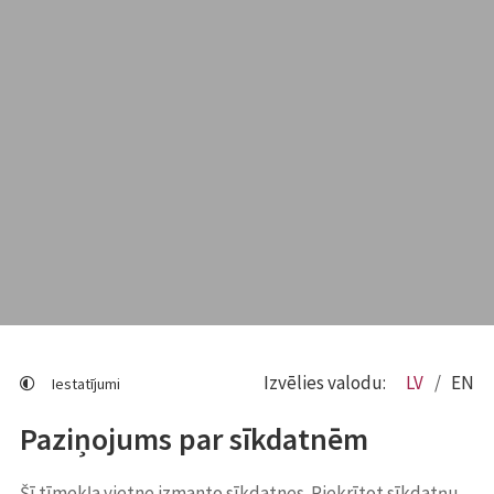
Izvēlies valodu:
LV
EN
Iestatījumi
Paziņojums par sīkdatnēm
Šī tīmekļa vietne izmanto sīkdatnes. Piekrītot sīkdatņu