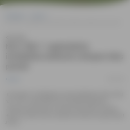
Sākumlapa
Jaunumi
No 6. līdz 7. septembrim ierobežota satiksme Lielupes ielas posmā
Klausīties
No 6. līdz 7. septembrim
ierobežota satiksme Lielupes ielas
posmā
04/09/2018
Jaunumi
Informējam, ka ārējā gāzes vada pieslēgšanas darbu laikā
no 6. līdz 7. septembrim tiks ierobežota satiksme
Lielupes ielas posmā no Lielupes ielas 40 līdz Lielupes
ielai 42. Aicinām ievērot saskaņoto satiksmes organizācijas
shēmu.