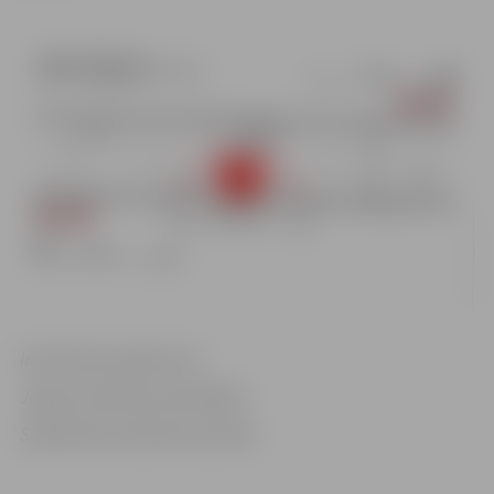
Informācija sagatavota
Jelgavas pilsētas pašvaldības
Sabiedrisko attiecību pārvaldē