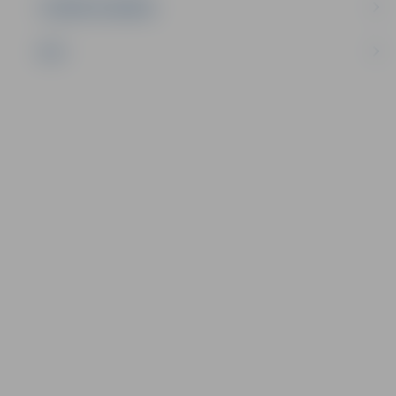
UZŅĒMĒJDARBĪBA
NVO