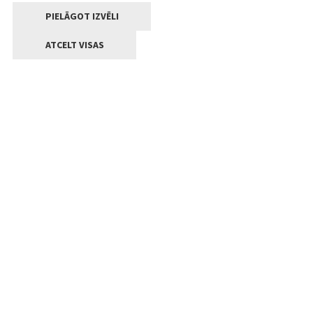
PIELĀGOT IZVĒLI
ATCELT VISAS
Kontakti
Jelgavas valstpilsētas pašvaldība
Lielā iela 11, Jelgava, LV-3001
+371 63005522
pasts@jelgava.lv
Klientu apkalpošana