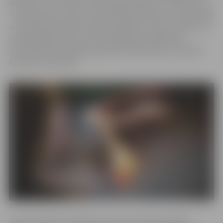
daļu līdz šim noteikto drošības pasākumu, vienlaikus no
7. aprīļa sperot pirmo soli drošības pasākumu izmainīšanā
un atļaujot amatierkustības kolektīvu, kā arī interešu un
profesionālās ievirzes kultūrizglītības dalībnieku
nodarbības ārtelpās grupās līdz 10 personām, informē
Kultūras ministrijā.
Tāpat kā līdz šim klātienē varēs turpināt apmeklēt