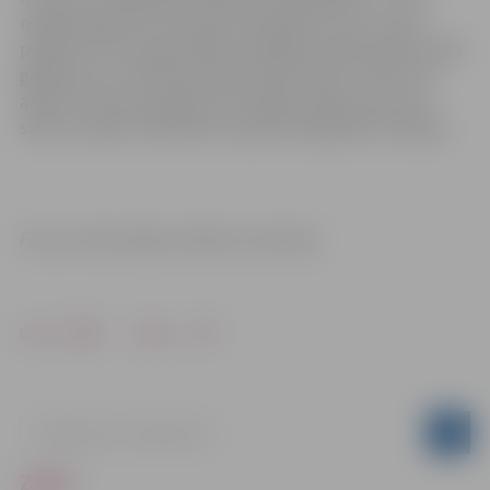
nepārsniegs 250, tiks atļauti brīvdabas auto un laivu
pasākumi, bet saslimstības rādītājam nepārsniedzot 200
gadījumus uz 100 tūkstošiem iedzīvotāju, varētu tikt
atļauti kultūras pasākumi brīvdabā, atļauto personu
skaitu nosakot atkarībā no epidemioloģiskās situācijas.
Foto un informācija: Kultūras ministrija
Drukāt
Dalīties
ZIŅAS