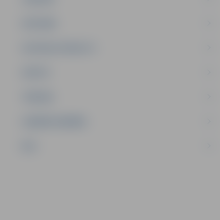
SATIKSME
SOCIĀLAIS ATBALSTS
SPORTS
TŪRISMS
UZŅĒMĒJDARBĪBA
NVO