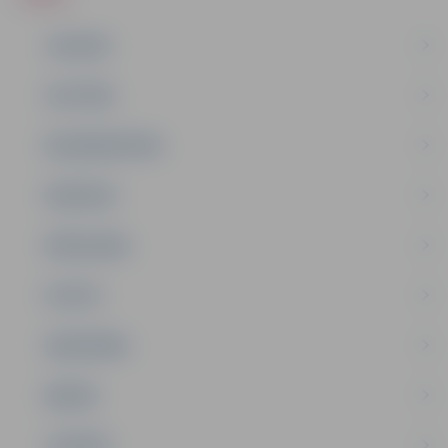
JAUNUMI
IZGLĪTĪBA
NODARBINĀTĪBA
PASĀKUMI
PAŠVALDĪBA
PILSĒTA
SABIEDRĪBA
ĢIMENE
JAUNIEŠI