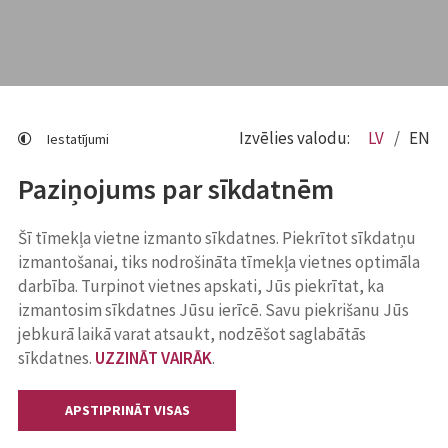
Izvēlies valodu:
LV
EN
Iestatījumi
Paziņojums par sīkdatnēm
Šī tīmekļa vietne izmanto sīkdatnes. Piekrītot sīkdatņu
izmantošanai, tiks nodrošināta tīmekļa vietnes optimāla
darbība. Turpinot vietnes apskati, Jūs piekrītat, ka
izmantosim sīkdatnes Jūsu ierīcē. Savu piekrišanu Jūs
jebkurā laikā varat atsaukt, nodzēšot saglabātās
sīkdatnes.
UZZINĀT VAIRĀK
.
APSTIPRINĀT VISAS