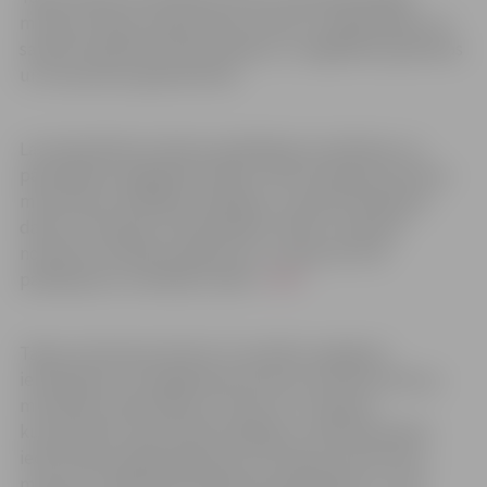
muzeju ārtelpu ekspozīcijas, doties uz bibliotēkām, lai
saņemtu grāmatas līdzņemšanai, un iegādāties grāmatas
un citas preces grāmatnīcās.
Lai nodrošinātu kultūras piedāvājuma veidošanu un
pārraidīšanu digitālā formātā, strikti ievērojot Kultūras
ministrijas izstrādātās vadlīnijas, turpinās filmēšanas
darbi un tiešraižu nodrošināšana. Darbu, ievērojot
noteiktos drošības pasākumus, turpina arī foto
pakalpojumu sniedzēji. Vairāk –
ŠEIT
.
Tāpat ministrija iezīmē arī turpmāku iespējamo
ierobežojumu atvieglošanas procesu kultūras jomā, ja
mazinātos saslimstība ar Covid-19. Ja 14 dienu
kumulatīvais saslimstības rādītājs uz 100 tūkstošiem
iedzīvotāju nepārsniegs 320, tiks atļauti kultūrvietu,
muzeju un bibliotēku klātienes apmeklējumi. Ja tas