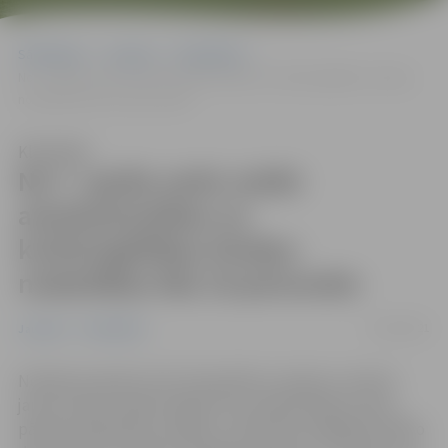
Sākumlapa
Jaunumi
Sabiedrība
No 7. aprīļa varēs notikt amatierkustības un kultūrizglītības ārtelpu
nodarbības līdz 10 personām
Klausīties
No 7. aprīļa varēs notikt
amatierkustības un
kultūrizglītības ārtelpu
nodarbības līdz 10 personām
01/04/2021
Jaunumi
Sabiedrība
Nolūkā mazināt Covid-19 izplatību Latvijā un novērst
jaunā, daudz infekciozākā vīrusa Lielbritānijas celma
pārnesi sabiedrībā, valdība 1. aprīlī lēma saglabāt lielāko