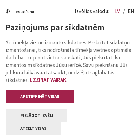
Izvēlies valodu:
LV
EN
Iestatījumi
Paziņojums par sīkdatnēm
Šī tīmekļa vietne izmanto sīkdatnes. Piekrītot sīkdatņu
izmantošanai, tiks nodrošināta tīmekļa vietnes optimāla
darbība. Turpinot vietnes apskati, Jūs piekrītat, ka
izmantosim sīkdatnes Jūsu ierīcē. Savu piekrišanu Jūs
jebkurā laikā varat atsaukt, nodzēšot saglabātās
sīkdatnes.
UZZINĀT VAIRĀK
.
APSTIPRINĀT VISAS
PIELĀGOT IZVĒLI
ATCELT VISAS