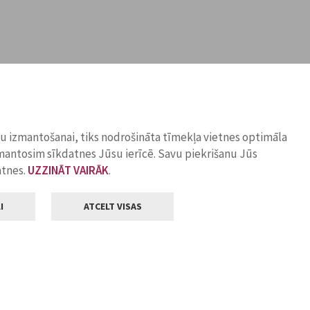
ņu izmantošanai, tiks nodrošināta tīmekļa vietnes optimāla
zmantosim sīkdatnes Jūsu ierīcē. Savu piekrišanu Jūs
atnes.
UZZINĀT VAIRĀK
.
I
ATCELT VISAS
Klientu apkalpošana