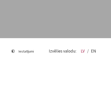
Izvēlies valodu:
LV
EN
Iestatījumi