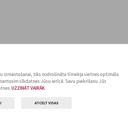
ņu izmantošanai, tiks nodrošināta tīmekļa vietnes optimāla
zmantosim sīkdatnes Jūsu ierīcē. Savu piekrišanu Jūs
atnes.
UZZINĀT VAIRĀK
.
I
ATCELT VISAS