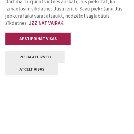
darbība. Turpinot vietnes apskati, Jūs piekrītat, ka
izmantosim sīkdatnes Jūsu ierīcē. Savu piekrišanu Jūs
jebkurā laikā varat atsaukt, nodzēšot saglabātās
sīkdatnes.
UZZINĀT VAIRĀK
.
APSTIPRINĀT VISAS
PIELĀGOT IZVĒLI
ATCELT VISAS
Kontakti