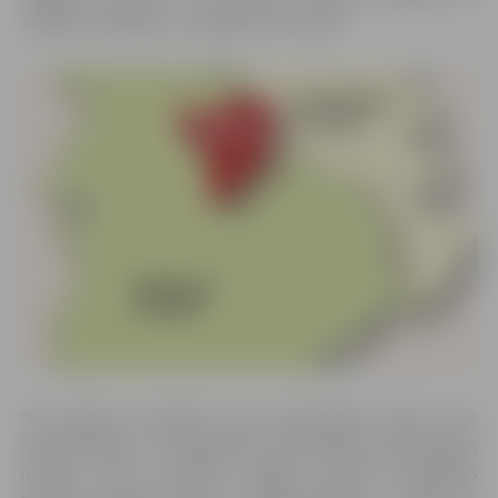
Jelgavas Ražotāju un tirgotāju asociācija.
“Arī pilsētas uzņēmēji aicina iedzīvotājus balsot pret
nevienlīdzīgu un nepamatotu pašvaldību apvienošanas
modeli, kura rezultātā Jelgava zaudēs republikas