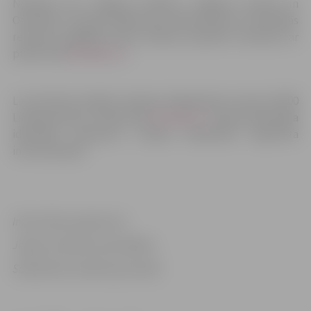
Nobalsot par Jelgavas pilsētas, Jelgavas novada un
Ozolnieku novada iespēju pēc administratīvi teritoriālās
reformas saglabāt savas tiesības pastāvēt atsevišķi var
platformā
ManaBalss.lv.
Lai iniciatīva nonāktu Saeimā, tā jāparaksta vismaz 10 000
Latvijas pilsoņu. Platformā
Manabalss.lv
ikviena balsotāja
identitāti apstiprina Latvijas Republikā reģistrēta
internetbanka.
Informācija sagatavota
Jelgavas pilsētas pašvaldības
Sabiedrisko attiecību pārvaldē