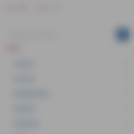
Drukāt
Dalīties
ZIŅAS
JAUNUMI
IZGLĪTĪBA
NODARBINĀTĪBA
PASĀKUMI
PAŠVALDĪBA