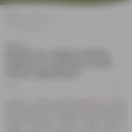
Sākumlapa
Jaunumi
Nobalso par Jelgavas pilsētas, Jelgavas un Ozolnieku novadu
statusu saglabāšanu!
Klausīties
Nobalso par Jelgavas pilsētas,
Jelgavas un Ozolnieku novadu
statusu saglabāšanu!
28/02/2020
Jaunumi
Sabiedrības iniciatīvu platformā
ManaBalss.lv
uzsākto
iniciatīvu, kurā iedzīvotāji aicināti balsot pret pašreizējo
Vides aizsardzības un reģionālās attīstības ministrijas
(VARAM) likumprojektu apvienot Jelgavas pilsētu ar
Jelgavas novadu un Ozolnieku novadu, atbalsta arī