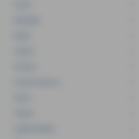
PILSĒTA
SABIEDRĪBA
ĢIMENE
JAUNIEŠI
SATIKSME
SOCIĀLAIS ATBALSTS
SPORTS
TŪRISMS
UZŅĒMĒJDARBĪBA