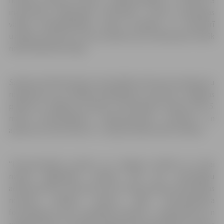
nozīmes pilsētas statusu, konkurētspēju un tiešās ES
investīcijas pilsētvides attīstībai,” uzsver asociācijas
valdes priekšsēdētājs Imants Kanaška. 27. februārī
uzsākto iniciatīvu ar savu parakstu jau atbalstījuši vairāk
nekā 1300 iedzīvotāju.
Saeimas Administratīvi teritoriālās reformas komisija jau
nobalsojusi par VARAM piedāvājumu apvienot Jelgavas
pilsētu ar Jelgavas novadu un Ozolnieku novadu, bet 5.
martā likumprojektu “Administratīvo teritoriju un
apdzīvoto vietu likums” 2. lasījumā sāks skatīt Saeima.
“Likumprojekts paredz, ka Jelgavas pilsētai ne tikai
netiek saglabātas tiesības būt par patstāvīgu
administratīvu teritoriju, bet arī tiek atņemts republikas
nozīmes pilsētas statuss. Šāds likumprojekta
formulējums, pēc uzņēmēju domām, ir nepamatots un