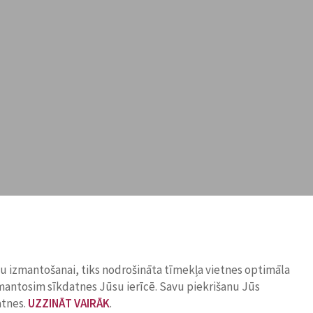
ņu izmantošanai, tiks nodrošināta tīmekļa vietnes optimāla
zmantosim sīkdatnes Jūsu ierīcē. Savu piekrišanu Jūs
atnes.
UZZINĀT VAIRĀK
.