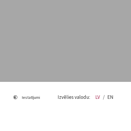
Izvēlies valodu:
LV
EN
Iestatījumi