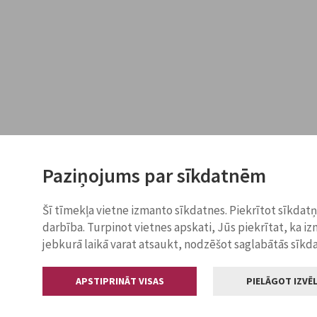
Paziņojums par sīkdatnēm
Šī tīmekļa vietne izmanto sīkdatnes. Piekrītot sīkdat
darbība. Turpinot vietnes apskati, Jūs piekrītat, ka i
jebkurā laikā varat atsaukt, nodzēšot saglabātās sīkd
APSTIPRINĀT VISAS
PIELĀGOT IZVĒL