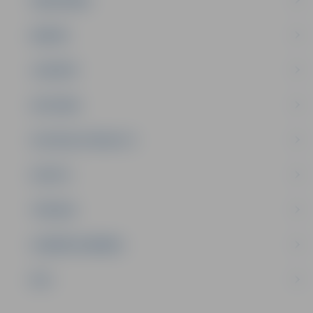
SABIEDRĪBA
ĢIMENE
JAUNIEŠI
SATIKSME
SOCIĀLAIS ATBALSTS
SPORTS
TŪRISMS
UZŅĒMĒJDARBĪBA
NVO