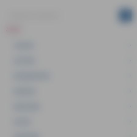
ZIŅAS
JAUNUMI
IZGLĪTĪBA
NODARBINĀTĪBA
PASĀKUMI
PAŠVALDĪBA
PILSĒTA