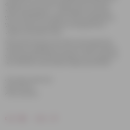
dispečeru centra izveidi Jelgavā, Viestura ielā 15A.
Nekustamais īpašums – zemes gabals un jaunbūve
Viestura ielā 15A tiks atdalīts no nekustamā īpašuma
Viestura ielā 15, kas reģistrēts Zemesgrāmatā uz
Jelgavas pašvaldības vārda.
Nekustamais īpašums tiks nodots valsts īpašumā ar
nosacījumu, ka gadījumā, ja tas vairs netiek izmantots
valsts pārvaldes funkcijas veikšanai, valsts šo īpašumu
bez atlīdzības nodod atpakaļ Jelgavas pašvaldībai.
Informāciju sagatavoja
Līga Klismeta
Preses sekretāre
Drukāt
Dalīties