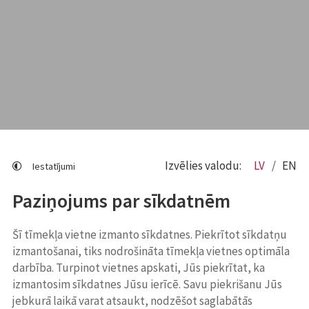
Izvēlies valodu:
LV
EN
Iestatījumi
Paziņojums par sīkdatnēm
Šī tīmekļa vietne izmanto sīkdatnes. Piekrītot sīkdatņu
izmantošanai, tiks nodrošināta tīmekļa vietnes optimāla
darbība. Turpinot vietnes apskati, Jūs piekrītat, ka
izmantosim sīkdatnes Jūsu ierīcē. Savu piekrišanu Jūs
jebkurā laikā varat atsaukt, nodzēšot saglabātās