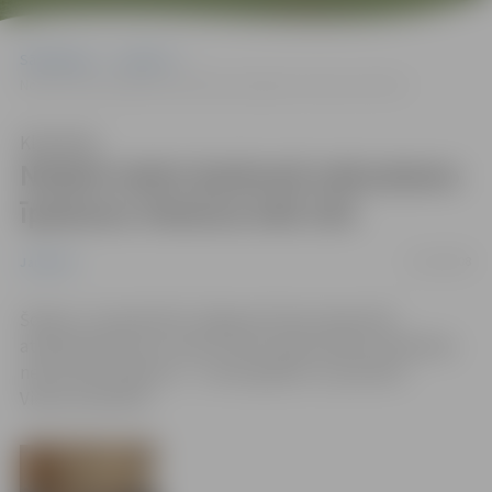
Sākumlapa
Jaunumi
Nodod valsts īpašumā nekustamo īpašumu Viestura ielā 15A
Klausīties
Nodod valsts īpašumā nekustamo
īpašumu Viestura ielā 15A
11/09/2008
Jaunumi
Šodien, 11.septembrī Jelgavas Domes deputāti
atbalstīja lēmumu nodot valsts īpašumā bez atlīdzības
nekustamo īpašumu – zemes gabalu un jaunbūvi
Viestura ielā 15A.