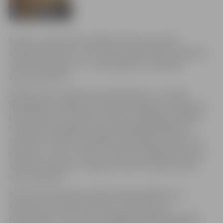
Šodien, 11.septembrī Jelgavas Domes deputāti
atbalstīja lēmumu nodot valsts īpašumā bez atlīdzības
nekustamo īpašumu – zemes gabalu un jaunbūvi
Viestura ielā 15A.
Šāds lēmums ir pieņemts pamatojoties uz Latvijas
Republikas Veselības ministrijas iesniegumu ar lūgumu
līdz Katastrofu medicīnas centra realizējamā projekta
“Vienotās neatliekamās medicīniskās palīdzības un
katastrofu medicīnas vadības informācijas sistēmas un
dispečeru centru izveide” īstenošanas beigu datumam
nekustamo īpašumu Jelgavā, Viestura ielā 15A nodot
valsts īpašumā.
Vienotā neatliekamās medicīniskās palīdzības un
Katastrofu medicīnas dienesta izveidi sāks ar
pilotprojektu, kas ietvers Zemgales reģionālā vadības