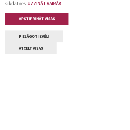
sīkdatnes.
UZZINĀT VAIRĀK
.
APSTIPRINĀT VISAS
PIELĀGOT IZVĒLI
ATCELT VISAS
Kontakti
Jelgavas valstpilsētas pašvaldība
Lielā iela 11, Jelgava, LV-3001