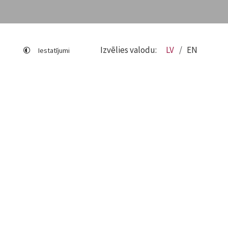
Izvēlies valodu:
LV
EN
Iestatījumi
Lapas karte
Viegli lasīt