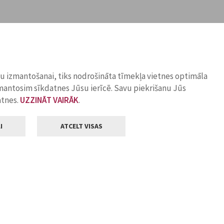
ņu izmantošanai, tiks nodrošināta tīmekļa vietnes optimāla
zmantosim sīkdatnes Jūsu ierīcē. Savu piekrišanu Jūs
atnes.
UZZINĀT VAIRĀK
.
I
ATCELT VISAS
Klientu apkalpošana
ilsētas pašvaldība
Darba laiks