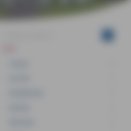
ZIŅAS
JAUNUMI
IZGLĪTĪBA
NODARBINĀTĪBA
PASĀKUMI
PAŠVALDĪBA