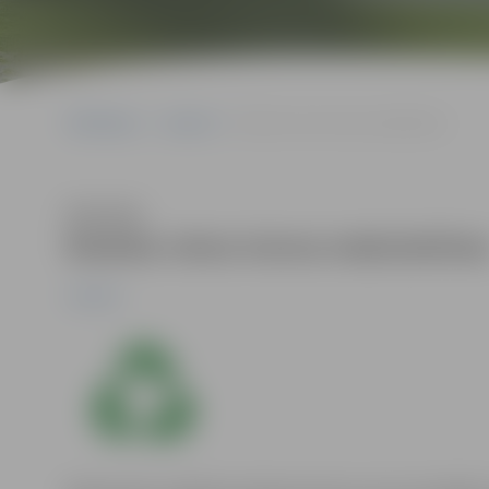
Sākumlapa
Jaunumi
Nodota viena tonna makulatūras
Klausīties
Nodota viena tonna makulatūra
Jaunumi