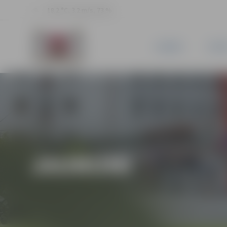
18.2 °C, 3.2 m/s, 73 %
JAUNUMI
PILSĒ
JAUNUMI