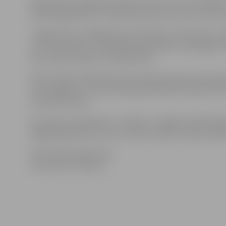
Makulatūras vākšanas akcijas ietvaros, kas norisinājās 
ielā 18) jelgavnieki ir nodevuši aptuveni vienu tonnu 
Jelgavnieki ir izrādījuši lielu aktivitāti, atsaucoties
no novecojušām, izbalējušām grāmatām, nederīgiem avī
katru dienu nākot un nododot tās.
Desmit dienu laikā kopumā ir saņemta aptuveni viena
tiks nogādāta uz tās otrreizējo pārstrādi uzņēmumā SI
skolas burtnīcas.
Par nodoto makulatūru „Globuss” zaļajiem pilsētniek
iegādei grāmatnīcā, kurus varēs izmantot vasaras laik
Informācija sagatavota
GrāmatnīcĀ “Globuss”