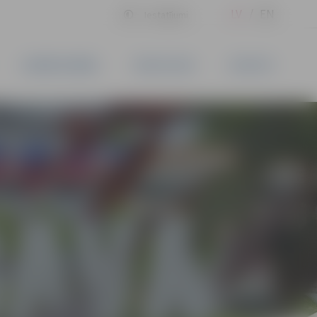
LV
EN
Iestatījumi
UZŅĒMĒJDARBĪBA
PAKALPOJUMI
KONTAKTI