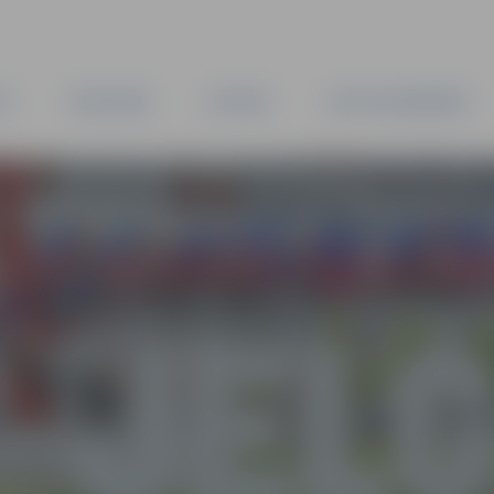
TA
PAŠVALDĪBA
IESTĀDES
KAPITĀLSABIEDRĪBAS