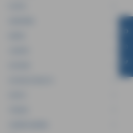
PILSĒTA
SABIEDRĪBA
ĢIMENE
JAUNIEŠI
SATIKSME
SOCIĀLAIS ATBALSTS
SPORTS
TŪRISMS
UZŅĒMĒJDARBĪBA