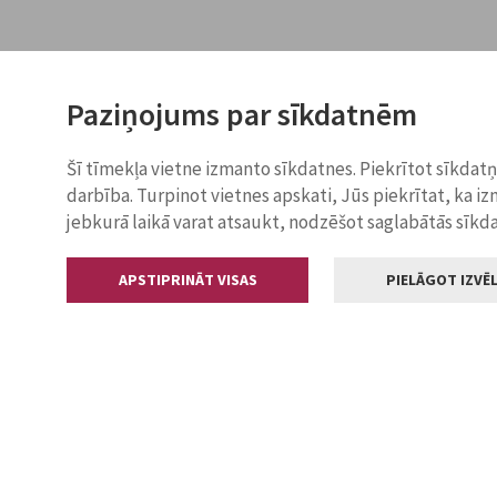
Paziņojums par sīkdatnēm
Šī tīmekļa vietne izmanto sīkdatnes. Piekrītot sīkdat
darbība. Turpinot vietnes apskati, Jūs piekrītat, ka i
jebkurā laikā varat atsaukt, nodzēšot saglabātās sīkd
APSTIPRINĀT VISAS
PIELĀGOT IZVĒL
Kontakti
Jelgavas valstp