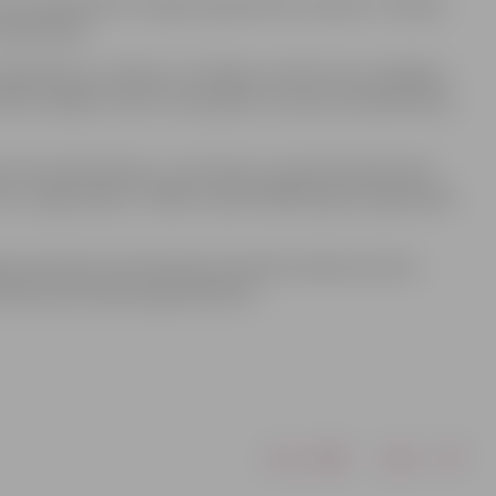
no 30. aprīļa līdz 9. maijam, grāmatnīcā „Globuss” (Katoļu
makulatūras.
 uz grāmatnīcas „Globuss” aicinājumu attīrīt savus mājokļus
žu saišķiem, kā arī citas papīra un kartona makulatūras,
 tonna makulatūras, un, kā ziņots, saņemtā makulatūra
A „Juglas papīrs”, tālāk no pārstrādātā papīra izgatavojot
iem pateicās ar bezmaksas kuponiem skolas burtnīcu
ā līdz jaunā mācību gada sākuma.
Drukāt
Dalīties