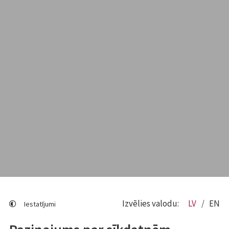
Izvēlies valodu:
LV
EN
Iestatījumi